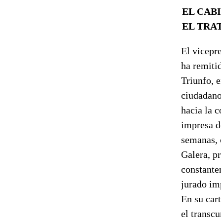
EL CAB
EL TRA
El vicepr
ha remiti
Triunfo, 
ciudadanos
hacia la 
impresa d
semanas, 
Galera, pr
constante
jurado im
En su car
el transcu