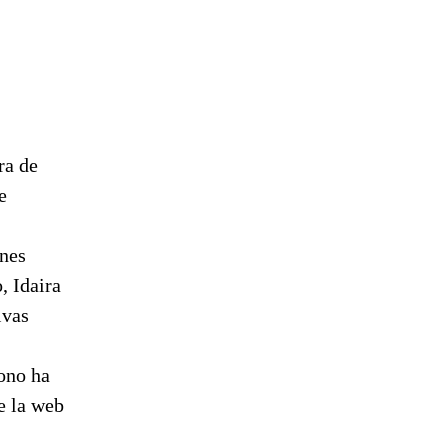
ra de
e
ones
, Idaira
ivas
ono ha
e la web