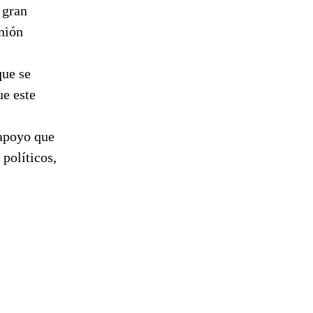
 gran
nión
que se
ue este
 apoyo que
 políticos,