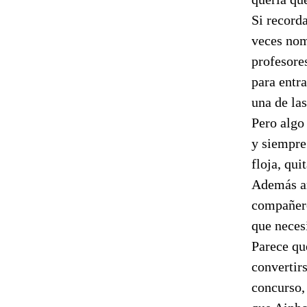
Si record
veces nom
profesore
para entra
una de las
Pero algo 
y siempre
floja, qu
Además am
compañero
que necesi
Parece que
convertir
concurso,