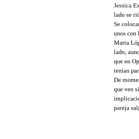
Jessica Ex
lado se ri
Se coloca
unos con l
Marta Lóp
lado, aun
que en Op
tenían par
De moment
que ven s
implicaci
pareja sa