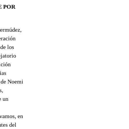
E POR
Bermúdez,
eración
 de los
jatorio
ición
ias
n de Noemi
s,
e un
rvamos, en
ntes del