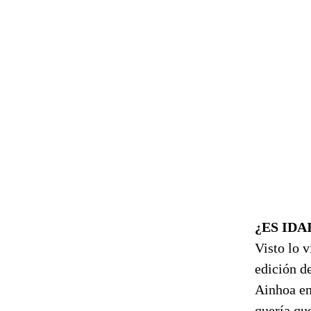
¿ES IDA
Visto lo v
edición d
Ainhoa en
quería que