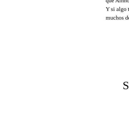
que Ainho
Y si algo
muchos de
S