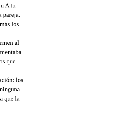
en A tu
a pareja.
 más los
ermen al
comentaba
tos que
ción: los
 ninguna
a que la
.