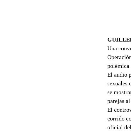
GUILLE
Una conver
Operación
polémica s
El audio 
sexuales 
se mostra
parejas a
El controv
corrido co
oficial de