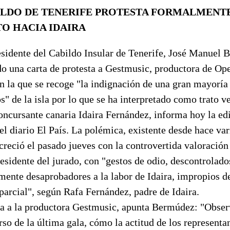
ILDO DE TENERIFE PROTESTA FORMALMENT
TO HACIA IDAIRA
esidente del Cabildo Insular de Tenerife, José Manuel 
do una carta de protesta a Gestmusic, productora de Op
en la que se recoge "la indignación de una gran mayoría
" de la isla por lo que se ha interpretado como trato ve
concursante canaria Idaira Fernández, informa hoy la ed
el diario El País. La polémica, existente desde hace var
creció el pasado jueves con la controvertida valoració
esidente del jurado, con "gestos de odio, descontrolado
mente desaprobadores a la labor de Idaira, impropios d
parcial", según Rafa Fernández, padre de Idaira.
ta a la productora Gestmusic, apunta Bermúdez: "Obse
rso de la última gala, cómo la actitud de los representa