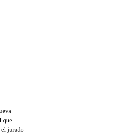
nueva
l que
 el jurado