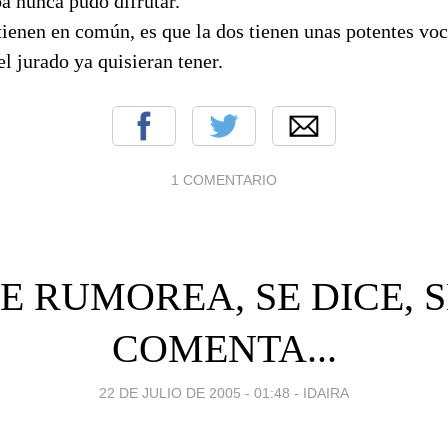
a nunca pudo difrutar.
 tienen en común, es que la dos tienen unas potentes voc
l jurado ya quisieran tener.
1 COMENTARIO
E RUMOREA, SE DICE, 
COMENTA...
22 DE JULIO DE 2005 - 01:48
-
IDAIRA