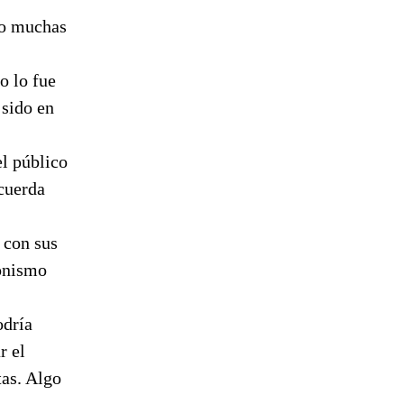
do muchas
o lo fue
 sido en
el público
 cuerda
 con sus
gonismo
odría
r el
tas. Algo