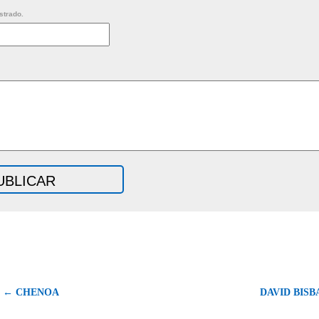
strado.
← CHENOA
DAVID BISB