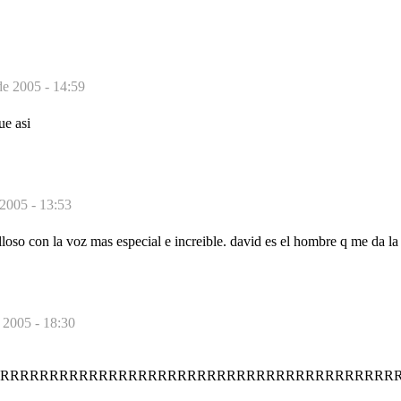
e 2005 - 14:59
ue asi
2005 - 13:53
oso con la voz mas especial e increible. david es el hombre q me da la i
 2005 - 18:30
RRRRRRRRRRRRRRRRRRRRRRRRRRRRRRRRRRRRRRRRR