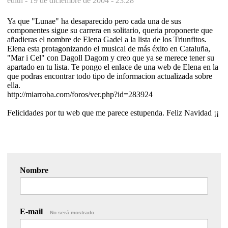
edith -
19 de diciembre de 2004 - 23:28
Ya que "Lunae" ha desaparecido pero cada una de sus
componentes sigue su carrera en solitario, queria proponerte que
añadieras el nombre de Elena Gadel a la lista de los Triunfitos.
Elena esta protagonizando el musical de más éxito en Cataluña,
"Mar i Cel" con Dagoll Dagom y creo que ya se merece tener su
apartado en tu lista. Te pongo el enlace de una web de Elena en la
que podras encontrar todo tipo de informacion actualizada sobre
ella.
http://miarroba.com/foros/ver.php?id=283924
Felicidades por tu web que me parece estupenda. Feliz Navidad ¡¡
Nombre
E-mail
No será mostrado.