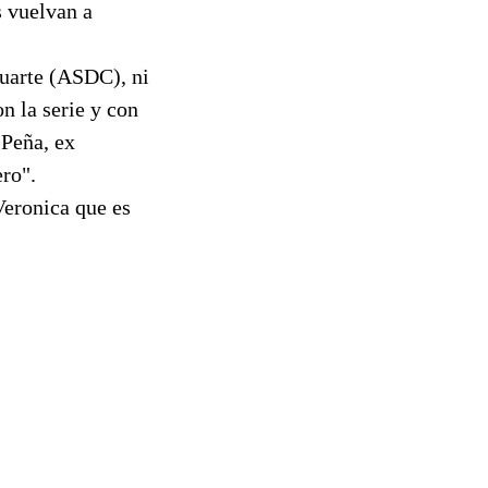
s vuelvan a
Huarte (ASDC), ni
n la serie y con
 Peña, ex
ro".
Veronica que es