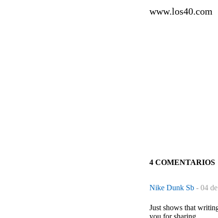
www.los40.com
4 COMENTARIOS
Nike Dunk Sb
-
04 de
Just shows that writin
you for sharing.