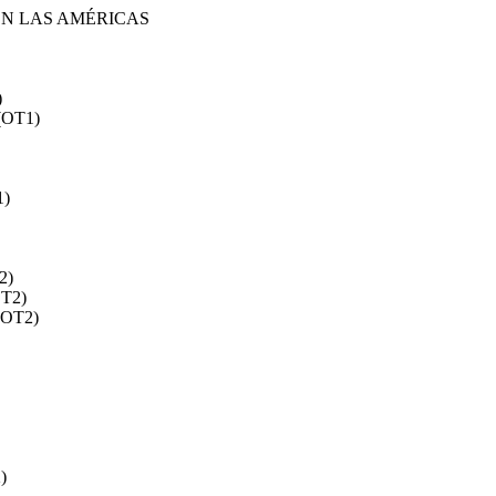
N LAS AMÉRICAS
)
 (OT1)
1)
2)
OT2)
(OT2)
)