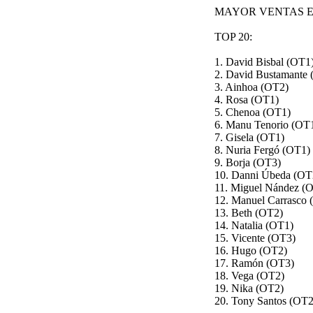
MAYOR VENTAS E
TOP 20:
1. David Bisbal (OT1
2. David Bustamante
3. Ainhoa (OT2)
4. Rosa (OT1)
5. Chenoa (OT1)
6. Manu Tenorio (OT
7. Gisela (OT1)
8. Nuria Fergó (OT1)
9. Borja (OT3)
10. Danni Úbeda (OT
11. Miguel Nández (
12. Manuel Carrasco 
13. Beth (OT2)
14. Natalia (OT1)
15. Vicente (OT3)
16. Hugo (OT2)
17. Ramón (OT3)
18. Vega (OT2)
19. Nika (OT2)
20. Tony Santos (OT2