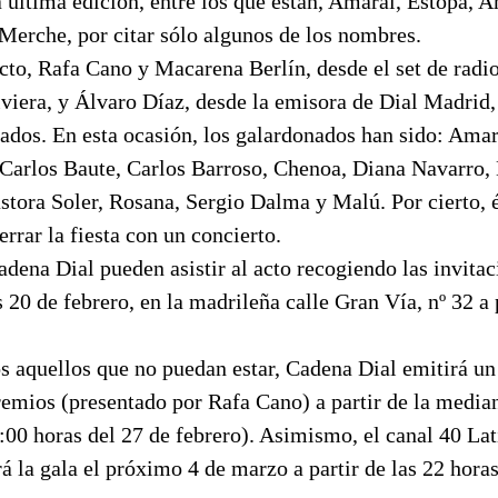
 última edición, entre los que están, Amaral, Estopa, 
Merche, por citar sólo algunos de los nombres.
cto, Rafa Cano y Macarena Berlín, desde el set de radio
iera, y Álvaro Díaz, desde la emisora de Dial Madrid, 
iados. En esta ocasión, los galardonados han sido: Amar
Carlos Baute, Carlos Barroso, Chenoa, Diana Navarro, 
tora Soler, Rosana, Sergio Dalma y Malú. Por cierto, é
errar la fiesta con un concierto.
dena Dial pueden asistir al acto recogiendo las invitaci
20 de febrero, en la madrileña calle Gran Vía, nº 32 a p
s aquellos que no puedan estar, Cadena Dial emitirá u
remios (presentado por Rafa Cano) a partir de la media
:00 horas del 27 de febrero). Asimismo, el canal 40 Lat
rá la gala el próximo 4 de marzo a partir de las 22 horas