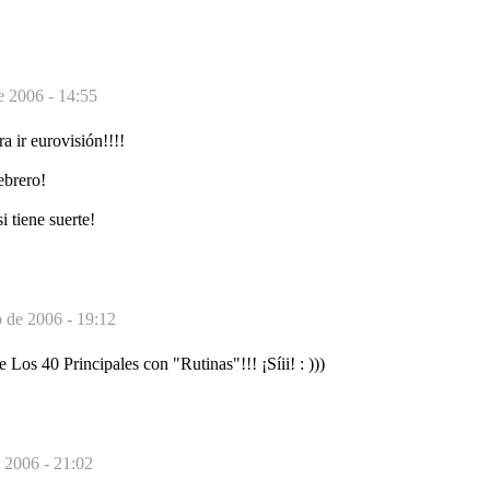
e 2006 - 14:55
a ir eurovisión!!!!
ebrero!
i tiene suerte!
o de 2006 - 19:12
Los 40 Principales con "Rutinas"!!! ¡Síii! : )))
e 2006 - 21:02