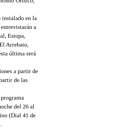
Antonio Orozco,
 instalado en la
entrevistarán a
al, Estopa,
El Arrebato,
sta última será
ones a partir de
artir de las
n programa
noche del 26 al
ino (Dial 41 de
.