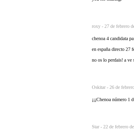
roxy -
27 de febrero d
chenoa 4 candidata par
en españa directo 27 f
no os lo perdais! a ve s
Oskitar -
26 de febrer
¡¡¡Chenoa número 1 de 
Star -
22 de febrero d