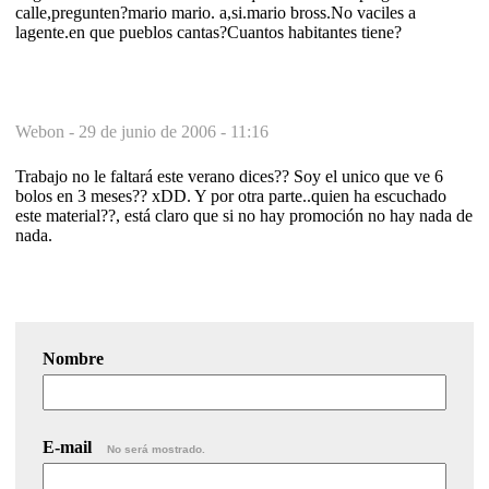
calle,pregunten?mario mario. a,si.mario bross.No vaciles a
lagente.en que pueblos cantas?Cuantos habitantes tiene?
Webon -
29 de junio de 2006 - 11:16
Trabajo no le faltará este verano dices?? Soy el unico que ve 6
bolos en 3 meses?? xDD. Y por otra parte..quien ha escuchado
este material??, está claro que si no hay promoción no hay nada de
nada.
Nombre
E-mail
No será mostrado.