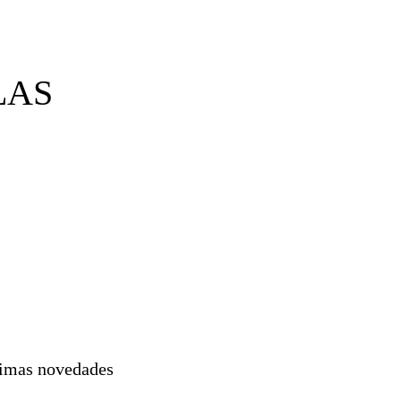
LAS
L
timas novedades