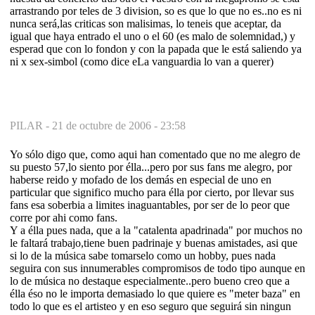
arrastrando por teles de 3 division, so es que lo que no es..no es ni
nunca será,las criticas son malisimas, lo teneis que aceptar, da
igual que haya entrado el uno o el 60 (es malo de solemnidad,) y
esperad que con lo fondon y con la papada que le está saliendo ya
ni x sex-simbol (como dice eLa vanguardia lo van a querer)
PILAR -
21 de octubre de 2006 - 23:58
Yo sólo digo que, como aqui han comentado que no me alegro de
su puesto 57,lo siento por élla...pero por sus fans me alegro, por
haberse reido y mofado de los demás en especial de uno en
particular que significo mucho para élla por cierto, por llevar sus
fans esa soberbia a limites inaguantables, por ser de lo peor que
corre por ahi como fans.
Y a élla pues nada, que a la "catalenta apadrinada" por muchos no
le faltará trabajo,tiene buen padrinaje y buenas amistades, asi que
si lo de la música sabe tomarselo como un hobby, pues nada
seguira con sus innumerables compromisos de todo tipo aunque en
lo de música no destaque especialmente..pero bueno creo que a
élla éso no le importa demasiado lo que quiere es "meter baza" en
todo lo que es el artisteo y en eso seguro que seguirá sin ningun