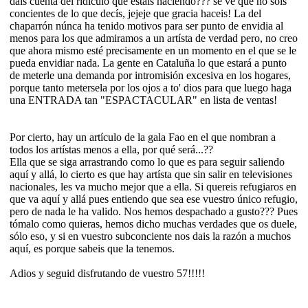
dais cuenta del ridículo que estais haciendo??? se ve que no sois
concientes de lo que decís, jejeje que gracia haceis! La del
chaparrón núnca ha tenido motivos para ser punto de envidia al
menos para los que admiramos a un artísta de verdad pero, no creo
que ahora mismo esté precisamente en un momento en el que se le
pueda envidiar nada. La gente en Cataluña lo que estará a punto
de meterle una demanda por intromisión excesiva en los hogares,
porque tanto metersela por los ojos a to' dios para que luego haga
una ENTRADA tan "ESPACTACULAR" en lista de ventas!
Por cierto, hay un artículo de la gala Fao en el que nombran a
todos los artístas menos a ella, por qué será...??
Ella que se siga arrastrando como lo que es para seguir saliendo
aquí y allá, lo cierto es que hay artísta que sin salir en televisiones
nacionales, les va mucho mejor que a ella. Si quereis refugiaros en
que va aquí y allá pues entiendo que sea ese vuestro único refugio,
pero de nada le ha valido. Nos hemos despachado a gusto??? Pues
tómalo como quieras, hemos dicho muchas verdades que os duele,
sólo eso, y si en vuestro subconciente nos dais la razón a muchos
aquí, es porque sabeis que la tenemos.
Adios y seguid disfrutando de vuestro 57!!!!!