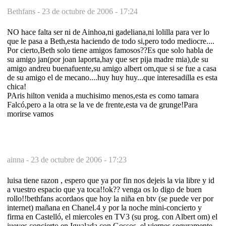
Bethfans -
23 de octubre de 2006 - 17:24
NO hace falta ser ni de Ainhoa,ni gadeliana,ni lolilla para ver lo
que le pasa a Beth,esta haciendo de todo si,pero todo mediocre....
Por cierto,Beth solo tiene amigos famosos??Es que solo habla de
su amigo jan(por joan laporta,hay que ser pija madre mia),de su
amigo andreu buenafuente,su amigo albert om,que si se fue a casa
de su amigo el de mecano....huy huy huy...que interesadilla es esta
chica!
PAris hilton venida a muchisimo menos,esta es como tamara
Falcó,pero a la otra se la ve de frente,esta va de grunge!Para
morirse vamos
ainna -
23 de octubre de 2006 - 17:23
luisa tiene razon , espero que ya por fin nos dejeis la via libre y id
a vuestro espacio que ya toca!!ok?? venga os lo digo de buen
rollo!!bethfans acordaos que hoy la niña en btv (se puede ver por
internet) mañana en Chanel.4 y por la noche mini-concierto y
firma en Castelló, el miercoles en TV3 (su prog. con Albert om) el
jueves concierto en Igualada con Gossos, el viernes seguramente