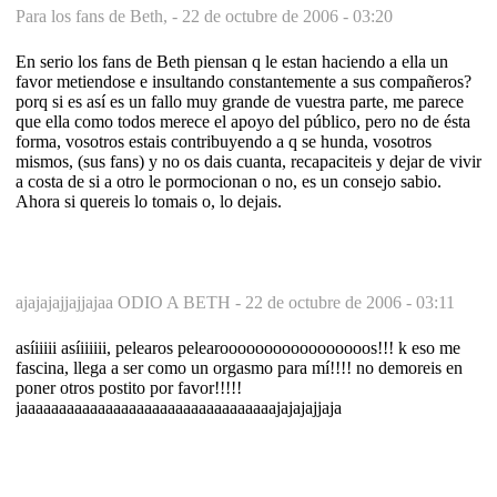
Para los fans de Beth, -
22 de octubre de 2006 - 03:20
En serio los fans de Beth piensan q le estan haciendo a ella un
favor metiendose e insultando constantemente a sus compañeros?
porq si es así es un fallo muy grande de vuestra parte, me parece
que ella como todos merece el apoyo del público, pero no de ésta
forma, vosotros estais contribuyendo a q se hunda, vosotros
mismos, (sus fans) y no os dais cuanta, recapaciteis y dejar de vivir
a costa de si a otro le pormocionan o no, es un consejo sabio.
Ahora si quereis lo tomais o, lo dejais.
ajajajajjajjajaa ODIO A BETH -
22 de octubre de 2006 - 03:11
asíiiiii asíiiiiii, pelearos pelearooooooooooooooooos!!! k eso me
fascina, llega a ser como un orgasmo para mí!!!! no demoreis en
poner otros postito por favor!!!!!
jaaaaaaaaaaaaaaaaaaaaaaaaaaaaaaaaajajajajjaja