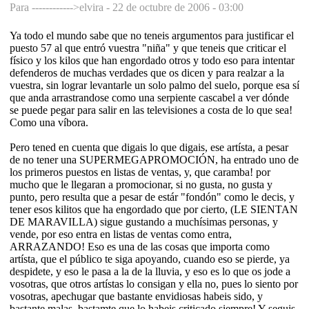
Para ------------>elvira -
22 de octubre de 2006 - 03:00
Ya todo el mundo sabe que no teneis argumentos para justificar el
puesto 57 al que entró vuestra "niña" y que teneis que criticar el
físico y los kilos que han engordado otros y todo eso para intentar
defenderos de muchas verdades que os dicen y para realzar a la
vuestra, sin lograr levantarle un solo palmo del suelo, porque esa sí
que anda arrastrandose como una serpiente cascabel a ver dónde
se puede pegar para salir en las televisiones a costa de lo que sea!
Como una víbora.
Pero tened en cuenta que digais lo que digais, ese artísta, a pesar
de no tener una SUPERMEGAPROMOCIÓN, ha entrado uno de
los primeros puestos en listas de ventas, y, que caramba! por
mucho que le llegaran a promocionar, si no gusta, no gusta y
punto, pero resulta que a pesar de estár "fondón" como le decis, y
tener esos kilitos que ha engordado que por cierto, (LE SIENTAN
DE MARAVILLA) sigue gustando a muchísimas personas, y
vende, por eso entra en listas de ventas como entra,
ARRAZANDO! Eso es una de las cosas que importa como
artísta, que el público te siga apoyando, cuando eso se pierde, ya
despidete, y eso le pasa a la de la lluvia, y eso es lo que os jode a
vosotras, que otros artístas lo consigan y ella no, pues lo siento por
vosotras, apechugar que bastante envidiosas habeis sido, y
bastante malas, bastamte que lo habeis criticado siempre! Y seguis,