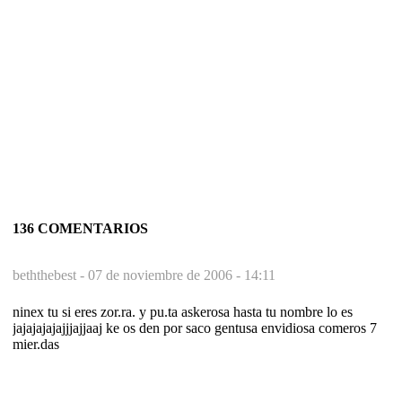
136 COMENTARIOS
beththebest -
07 de noviembre de 2006 - 14:11
ninex tu si eres zor.ra. y pu.ta askerosa hasta tu nombre lo es
jajajajajajjjajjaaj ke os den por saco gentusa envidiosa comeros 7
mier.das