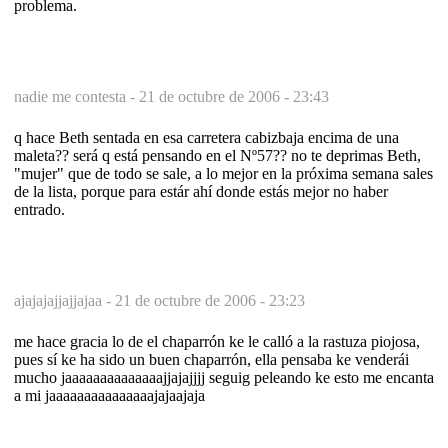
problema.
nadie me contesta -
21 de octubre de 2006 - 23:43
q hace Beth sentada en esa carretera cabizbaja encima de una
maleta?? será q está pensando en el Nº57?? no te deprimas Beth,
"mujer" que de todo se sale, a lo mejor en la próxima semana sales
de la lista, porque para estár ahí donde estás mejor no haber
entrado.
ajajajajjajjajaa -
21 de octubre de 2006 - 23:23
me hace gracia lo de el chaparrón ke le calló a la rastuza piojosa,
pues sí ke ha sido un buen chaparrón, ella pensaba ke venderái
mucho jaaaaaaaaaaaaaajjajajjjj seguig peleando ke esto me encanta
a mi jaaaaaaaaaaaaaaajajaajaja