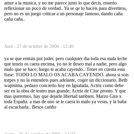
amor a la musica, y no me parece justo lo que decis, enserio
reflexionar un poco de verdad.. Ya se qe lo haceis para divertiros,
pero no es un juego criticar a un personaje famoso, dando caña
caña caña..
Juan -
27 de octubre de 2006 - 12:40
ya se que entrais por joder, pero cualquier dia toda esa mala leche
que teneis os caera encima, yo no le deseo mal a nadie, pero algo
malo que se hace, luego te acaba cayendo.. Tener en cuenta esta
frase: TODO LO MALO OS ACABA CAYENDO. ahora si sois
torpes y no la entendeis pues adelante, coger un diccionario. Beth
wapisima, pedazo concierto hoy en Igualada, Actriz como debe
ser en la obra de teatro mas grande, Actriz de Cine pronto. Y que
mas queremos, hay que dejarle libertad tambien. Marzo Gira x
toda España. a mas de uno se le caera lo malo ya veras, y la baba
al escucharla.. Besos cariño