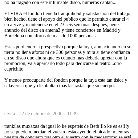
no ha tragado con este infumable disco, numeros cantan...
ELVIRA el fondon tiene la tranquilidad y satisfaccion del trabajo
bien hecho, tiene el apoyo del publico que le permitió entrar el 4
en afyve y mantenerse en el 23 seis semanas despues, tiene
anuncio del disco en antena3 y tiene conciertos en Madrid y
Barcelona con aforos de mas de 1000 personas.
Estas perdiendo la prespectiva porque la tuya, aun actuando en su
tierra no llena aforos ni de 300 personas y mira si tiene confianza
en su disco que ahora que es cuando mas deberia apretar con la
promocion, va a aparcarlo todo para dedicarse al teatro...otro
caprichito.
Y menos preocuparte del fondon porque la tuya esta tan tisica y
calaverica que ya le abultan mas las rastas que su cuerpo.
elvira -
22 de octubre de 2006 - 01:39
trankilas muxaxas da igual lo ke espeteis de Beth!!lo ke es es!!!y
no se puede remediar, el vuestro estácayendo el picado, mientras la
nuestra da concierto tras otro el vuestro con la megapromo se está