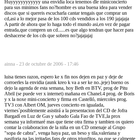
Huyyyyyyyyyyyy una envidia loca tenemos dle miniconcierto
para sus minimos fans no?hombre es una buena idea para vender
discos que si quereis escucharla cantar tengais que comprar un
cd,asi a lo mejor pasa de los 100 cds vendidos a los 190 jajajaja
A partir de ahora que lo haga todo el mundo asi,en vez de pagar
entrada,que compren un cd......es que algo tendran que hacer para
deshacerse de los cds que sobren no?jajajajaj
ainna -
23 de octubre de 2006 - 17:46
luisa tienes razon, espero ke x fin nos dejen en paz y deje de
corroerles la envidia (aunk kreo k va a ser ke no..jeje) bueno os
dejo la agenda de esta semana, hoy Beth en BTV, prog de Pitu
Abril (se puede ver x internet) mañana en Chanel.4 prog. de Boris
y x la noxe mini-concierto y firma en Castelló, miercoles prog.
TV3 con Albert OM, jueves concierto en igualada,
viernes`posiblemente asistirá a la presentacion del CD de Jofra
Bargadí en Luz de Gas y sabado Gala Fao de TVE,la prox
semana ya informaré mas que tiene otra firma y tambien os quiero
contar la colaboracion de la niña en un CD omenaje al Grupo
"sopa de cabra", venga haya paz, un beso y tila,valeriana y
pasiforia pa las irritadas fans de otros triunfitos, pa que se calmente