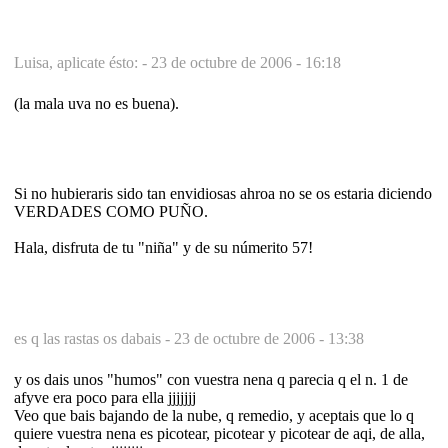
Luisa, aplicate ésto: -
23 de octubre de 2006 - 16:18
(la mala uva no es buena).
Si no hubieraris sido tan envidiosas ahroa no se os estaria diciendo
VERDADES COMO PUÑO.
Hala, disfruta de tu "niña" y de su númerito 57!
es q las rastas os dabais -
23 de octubre de 2006 - 13:38
y os dais unos "humos" con vuestra nena q parecia q el n. 1 de
afyve era poco para ella jjjjjjj
Veo que bais bajando de la nube, q remedio, y aceptais que lo q
quiere vuestra nena es picotear, picotear y picotear de aqi, de alla,