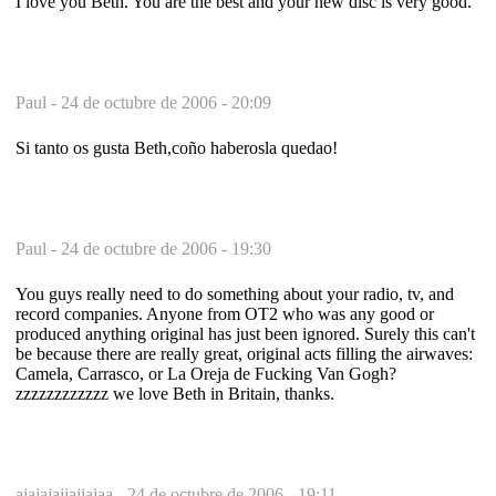
I love you Beth. You are the best and your new disc is very good.
Paul -
24 de octubre de 2006 - 20:09
Si tanto os gusta Beth,coño haberosla quedao!
Paul -
24 de octubre de 2006 - 19:30
You guys really need to do something about your radio, tv, and
record companies. Anyone from OT2 who was any good or
produced anything original has just been ignored. Surely this can't
be because there are really great, original acts filling the airwaves:
Camela, Carrasco, or La Oreja de Fucking Van Gogh?
zzzzzzzzzzzz we love Beth in Britain, thanks.
ajajajajjajjajaa -
24 de octubre de 2006 - 19:11