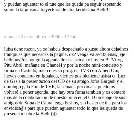
y puedan aguantar to el tute que les queda pa seguir espetando
sobre la larguisima trayectoria de ntra keridisima Beth!!!
ainna -
23 de octubre de 2006 - 17:34
luisa tiene razon, ya oa habeis despachado a gusto ahora dejadnos
tranquilas que necesitas la pagina, ok? venga va sed buenas, jeje
bethfans!!os pongo la agenda de esta semana: hoy en BTVtrog.
Pitu Abril, mañana en Chanel4 y por la noche mini-concierto y
firma en Castelló, miercoles su prog. en TV3 con Albert Om,
jueves concierto en Igualada, viernes posiblemente asista en Luz
de Gas a la presentacion del CD de su amigo Jofra Bargadi y el
domingo gala Fao de TVE, la semana proxima si puedo os
volveré a poner agenda, que hay otra firma tambien y os contaré
mas de la colaboracion de nuestra niña en el CD omenaje de sus
amigos de Sopa de Cabra, enga besitos, y a basito de tila para los
envidios@s para que puedan aguantar todo lo que les queda de
presenciar sobre la Beth;))))