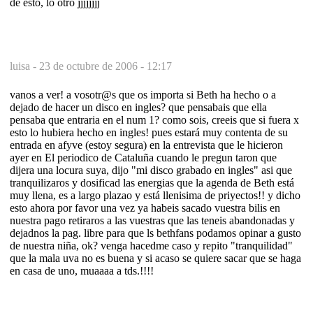
de esto, lo otro jjjjjjjj
luisa -
23 de octubre de 2006 - 12:17
vanos a ver! a vosotr@s que os importa si Beth ha hecho o a
dejado de hacer un disco en ingles? que pensabais que ella
pensaba que entraria en el num 1? como sois, creeis que si fuera x
esto lo hubiera hecho en ingles! pues estará muy contenta de su
entrada en afyve (estoy segura) en la entrevista que le hicieron
ayer en El periodico de Cataluña cuando le pregun taron que
dijera una locura suya, dijo "mi disco grabado en ingles" asi que
tranquilizaros y dosificad las energias que la agenda de Beth está
muy llena, es a largo plazao y está llenisima de priyectos!! y dicho
esto ahora por favor una vez ya habeis sacado vuestra bilis en
nuestra pago retiraros a las vuestras que las teneis abandonadas y
dejadnos la pag. libre para que ls bethfans podamos opinar a gusto
de nuestra niña, ok? venga hacedme caso y repito "tranquilidad"
que la mala uva no es buena y si acaso se quiere sacar que se haga
en casa de uno, muaaaa a tds.!!!!