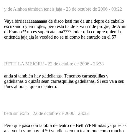
y de Ainhoa tambien teneis jaja -
23 de octubre de 2006 - 00:22
Vaya birriaaaaaaaaaaaa de disco kasi me da una depre de caballo
escuxando y en ingles, pero esta tia de k va??? de progre, de Anni
di Franco?? no es supercatalana???? joder q la compre quien la
entienda jajajaja la veedad no se ni como ha entrado en el 57
BETH LA MEJOR!! -
22 de octubre de 2006 - 23:38
anda si también hay gadelianas. Tenemos carrasquillas y
gadelianas o quizás sean carrasquillas-gadelianas. Si eso va a ser.
Pues ahora si que me entero.
beth sin exito -
22 de octubre de 2006 - 23:32
Pero que pasa con la obra de teatro de Beth??ENtradas ya puestas
a la venta y no hay ni 50 vendidas en un teatro que como mucho