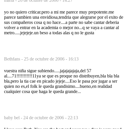
maria -
26 de octubre de 2006 - 14:27
yo no quiero criticar.pero a mi me parece muy prepotente.me
parece tambien una envidiosa,tendria que alegrarse por el exito de
sus compañeros cosa q no hace....a parte no sabe cantar deberia
volver a entrar en la academia o mejor no...q se vaya a cantar al
metro.....jejejeje.un beso a todas alas q no le gusta
Bethfans -
25 de octubre de 2006 - 16:13
vuestra niña sigue subiendo.....jajajajajaja,del 57
al....71!!!!!!!!!!!11ya se que es proque no distribuyen,bla bla bla
bla,pero la tia cae en picado jejeje....Eso le pasa por jugar a ser
quien no es,el folk le queda grandisimo....bueno,en realidad
cualquier cosa que haga le queda grande...
baby bel -
24 de octubre de 2006 - 22:13