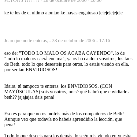
PETONS ??????? -
28 de octubre de 2006 - 20:00
ke te los de el ultimo atontao ke hayas engatusao jejejejejejeje
Juan que no te enteras, -
28 de octubre de 2006 - 17:16
eso de: "TODO LO MALO OS ACABA CAYENDO", lo de
"todo lo malo os caerá encima", ya os ha caido a vosotros, los fans
de Beth, todo lo que deseateis para otros, lo estais viendo en ella,
por ser tan ENVIDIOSOS!
Idaira, tú tampoco te enteras, los ENVIDIOSOS, (CON
MAYÚSCULAS) sois vosotros, no sé qué habrá que envidiarle a
beth?? jajajajaa dais pena!
Eso es para que no os mofeis más de los compañeros de Beth!
Aunque veo que todavía no habeis aprendidio la lección, que
pena!
Todo lo que deseeis para los demás, lo seguireis viendo en vuestra