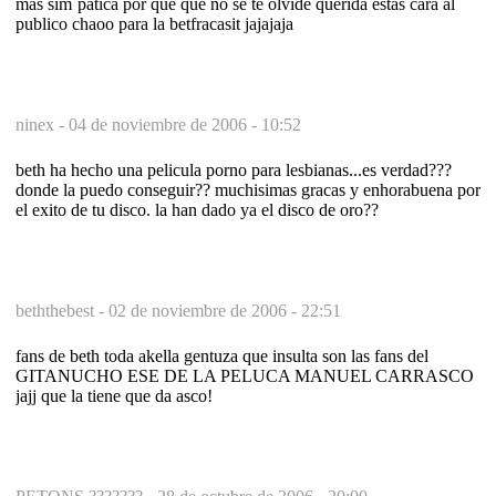
mas sim`patica por que que no se te olvide querida estas cara al
publico chaoo para la betfracasit jajajaja
ninex -
04 de noviembre de 2006 - 10:52
beth ha hecho una pelicula porno para lesbianas...es verdad???
donde la puedo conseguir?? muchisimas gracas y enhorabuena por
el exito de tu disco. la han dado ya el disco de oro??
beththebest -
02 de noviembre de 2006 - 22:51
fans de beth toda akella gentuza que insulta son las fans del
GITANUCHO ESE DE LA PELUCA MANUEL CARRASCO
jajj que la tiene que da asco!