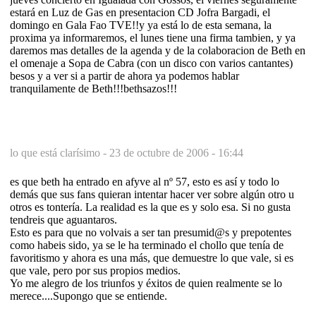
estará en Luz de Gas en presentacion CD Jofra Bargadi, el
domingo en Gala Fao TVE!!y ya está lo de esta semana, la
proxima ya informaremos, el lunes tiene una firma tambien, y ya
daremos mas detalles de la agenda y de la colaboracion de Beth en
el omenaje a Sopa de Cabra (con un disco con varios cantantes)
besos y a ver si a partir de ahora ya podemos hablar
tranquilamente de Beth!!!bethsazos!!!
lo que está clarísimo -
23 de octubre de 2006 - 16:44
es que beth ha entrado en afyve al nº 57, esto es así y todo lo
demás que sus fans quieran intentar hacer ver sobre algún otro u
otros es tontería. La realidad es la que es y solo esa. Si no gusta
tendreis que aguantaros.
Esto es para que no volvais a ser tan presumid@s y prepotentes
como habeis sido, ya se le ha terminado el chollo que tenía de
favoritismo y ahora es una más, que demuestre lo que vale, si es
que vale, pero por sus propios medios.
Yo me alegro de los triunfos y éxitos de quien realmente se lo
merece....Supongo que se entiende.