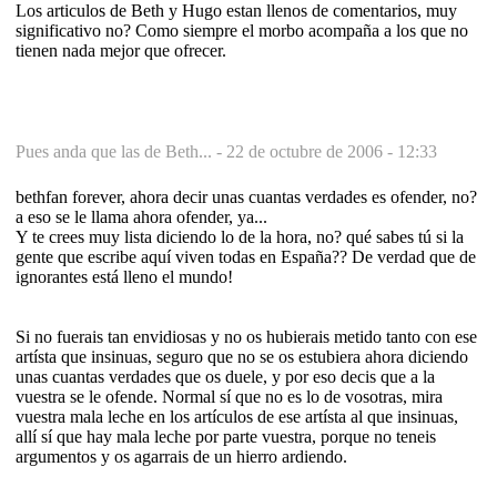
Los articulos de Beth y Hugo estan llenos de comentarios, muy
significativo no? Como siempre el morbo acompaña a los que no
tienen nada mejor que ofrecer.
Pues anda que las de Beth... -
22 de octubre de 2006 - 12:33
bethfan forever, ahora decir unas cuantas verdades es ofender, no?
a eso se le llama ahora ofender, ya...
Y te crees muy lista diciendo lo de la hora, no? qué sabes tú si la
gente que escribe aquí viven todas en España?? De verdad que de
ignorantes está lleno el mundo!
Si no fuerais tan envidiosas y no os hubierais metido tanto con ese
artísta que insinuas, seguro que no se os estubiera ahora diciendo
unas cuantas verdades que os duele, y por eso decis que a la
vuestra se le ofende. Normal sí que no es lo de vosotras, mira
vuestra mala leche en los artículos de ese artísta al que insinuas,
allí sí que hay mala leche por parte vuestra, porque no teneis
argumentos y os agarrais de un hierro ardiendo.