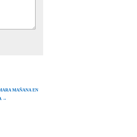
RMARA MAÑANA EN
A →