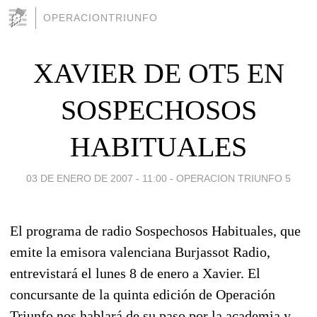
OPERACIONTRIUNFO
XAVIER DE OT5 EN
SOSPECHOSOS
HABITUALES
03 DE ENERO DE 2007 - 11:00
-
OPERACION TRIUNFO 5
El programa de radio Sospechosos Habituales, que
emite la emisora valenciana Burjassot Radio,
entrevistará el lunes 8 de enero a Xavier. El
concursante de la quinta edición de Operación
Triunfo nos hablará de su paso por la academia y