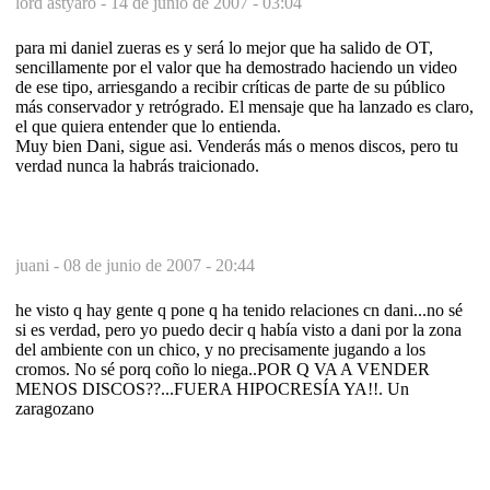
lord astyaro -
14 de junio de 2007 - 03:04
para mi daniel zueras es y será lo mejor que ha salido de OT,
sencillamente por el valor que ha demostrado haciendo un video
de ese tipo, arriesgando a recibir críticas de parte de su público
más conservador y retrógrado. El mensaje que ha lanzado es claro,
el que quiera entender que lo entienda.
Muy bien Dani, sigue asi. Venderás más o menos discos, pero tu
verdad nunca la habrás traicionado.
juani -
08 de junio de 2007 - 20:44
he visto q hay gente q pone q ha tenido relaciones cn dani...no sé
si es verdad, pero yo puedo decir q había visto a dani por la zona
del ambiente con un chico, y no precisamente jugando a los
cromos. No sé porq coño lo niega..POR Q VA A VENDER
MENOS DISCOS??...FUERA HIPOCRESÍA YA!!. Un
zaragozano