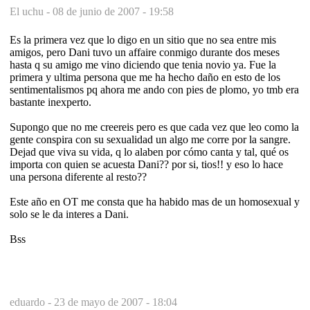
El uchu -
08 de junio de 2007 - 19:58
Es la primera vez que lo digo en un sitio que no sea entre mis
amigos, pero Dani tuvo un affaire conmigo durante dos meses
hasta q su amigo me vino diciendo que tenia novio ya. Fue la
primera y ultima persona que me ha hecho daño en esto de los
sentimentalismos pq ahora me ando con pies de plomo, yo tmb era
bastante inexperto.
Supongo que no me creereis pero es que cada vez que leo como la
gente conspira con su sexualidad un algo me corre por la sangre.
Dejad que viva su vida, q lo alaben por cómo canta y tal, qué os
importa con quien se acuesta Dani?? por si, tios!! y eso lo hace
una persona diferente al resto??
Este año en OT me consta que ha habido mas de un homosexual y
solo se le da interes a Dani.
Bss
eduardo -
23 de mayo de 2007 - 18:04