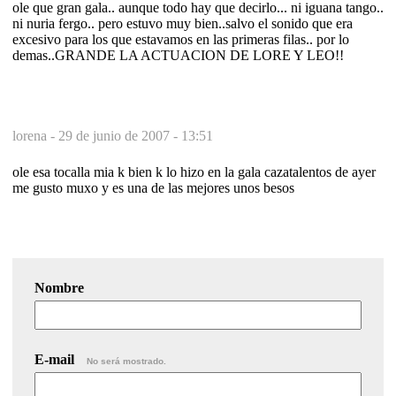
ole que gran gala.. aunque todo hay que decirlo... ni iguana tango..
ni nuria fergo.. pero estuvo muy bien..salvo el sonido que era
excesivo para los que estavamos en las primeras filas.. por lo
demas..GRANDE LA ACTUACION DE LORE Y LEO!!
lorena -
29 de junio de 2007 - 13:51
ole esa tocalla mia k bien k lo hizo en la gala cazatalentos de ayer
me gusto muxo y es una de las mejores unos besos
Nombre
E-mail
No será mostrado.