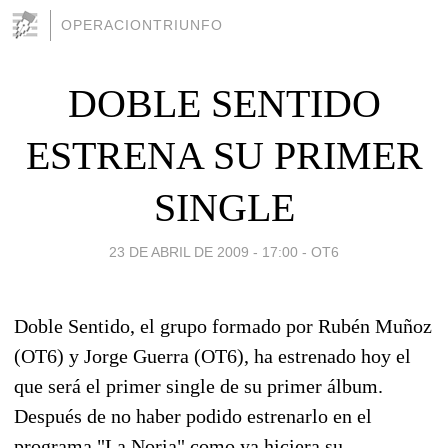
OPERACIONTRIUNFO
DOBLE SENTIDO
ESTRENA SU PRIMER
SINGLE
23 DE ABRIL DE 2009 - 17:00
-
OT6
Doble Sentido, el grupo formado por Rubén Muñoz
(OT6) y Jorge Guerra (OT6), ha estrenado hoy el
que será el primer single de su primer álbum.
Después de no haber podido estrenarlo en el
programa "La Noria" como ya hiciera su