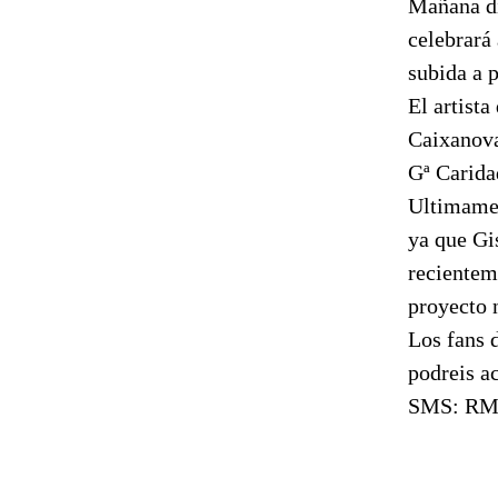
Mañana dí
celebrará 
subida a p
El artista
Caixanova
Gª Caridad
Ultimamen
ya que Gi
recientem
proyecto n
Los fans 
podreis a
SMS: RMA