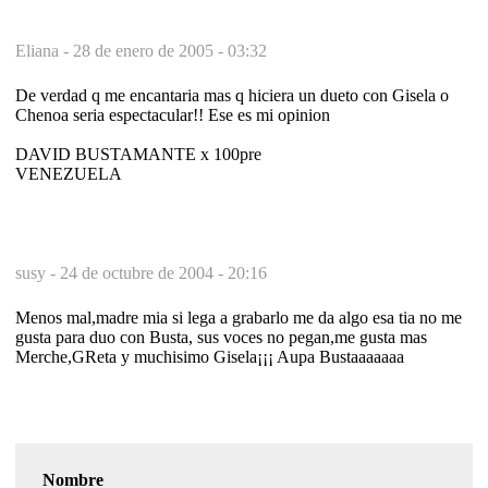
Eliana -
28 de enero de 2005 - 03:32
De verdad q me encantaria mas q hiciera un dueto con Gisela o
Chenoa seria espectacular!! Ese es mi opinion
DAVID BUSTAMANTE x 100pre
VENEZUELA
susy -
24 de octubre de 2004 - 20:16
Menos mal,madre mia si lega a grabarlo me da algo esa tia no me
gusta para duo con Busta, sus voces no pegan,me gusta mas
Merche,GReta y muchisimo Gisela¡¡¡ Aupa Bustaaaaaaa
Nombre