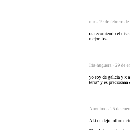
nur -
19 de febrero de
os recomiendo el disco
mejor. bss
Iria-huguera -
29 de e
yo soy de galicia y x 
terra" y es preciosaa
Anónimo -
25 de ener
Aki os dejo informac