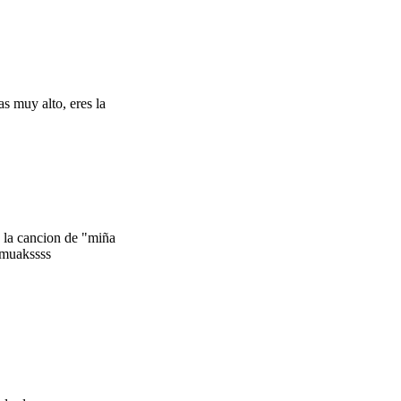
as muy alto, eres la
n la cancion de "miña
 muakssss