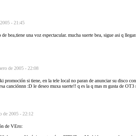
 2005 - 21:45
 de bea,tiene una voz espectacular. mucha suerte bea, sigue asi q llegar
nero de 2005 - 22:08
aki promoción si tiene, en la tele local no paran de anunciar su disco co
a esa canciónnn :D le deseo muxa suerte!! q es la q mas m gusta de OT3
o de 2005 - 22:12
ión de VEro: