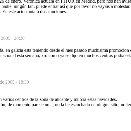
26 de enero, Verónica actuará en FITUR en Madrid, pero nos han avis
 nadie, ningún fan, puede entrar así que por favor no vayáis a molestar.
 En este acto cantará dos canciones.
 2005 - 20:20
a, en galicia esta teniendo desde el mes pasado muchisima promocion cn
el nacional esta semana, xro como ya se dijo en muchos centros podia est
 de 2005 - 18:30
en varios centros de la zona de alicante y murcia estas navidades.
ón, de momento parece nula, no la he escuchado en ningún sitio, no te