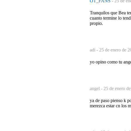
OT_FANS
-
25 de en
Tranquilos que Bea ten
cuanto termine lo tend
propio.
adi -
25 de enero de 2
yo opino como tu ange
angel -
25 de enero de
ya de paso pienso k po
merezca estar cn los m