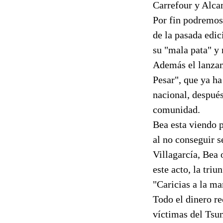
Carrefour y Alca
Por fin podremos 
de la pasada edic
su "mala pata" y
Además el lanzam
Pesar", que ya h
nacional, después
comunidad.
Bea esta viendo p
al no conseguir s
Villagarcía, Bea 
este acto, la tri
"Caricias a la ma
Todo el dinero re
víctimas del Tsun