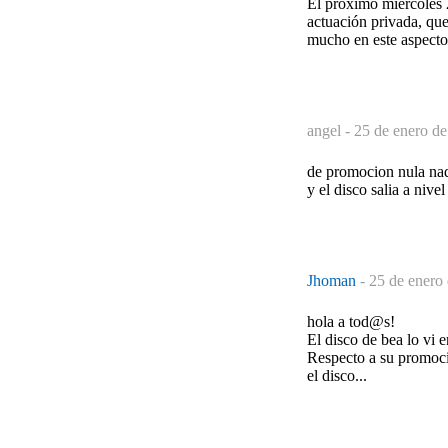
El próximo miércoles 
actuación privada, que
mucho en este aspecto.
angel -
25 de enero de
de promocion nula nad
y el disco salia a niv
Jhoman
-
25 de enero
hola a tod@s!
El disco de bea lo vi 
Respecto a su promoci
el disco...