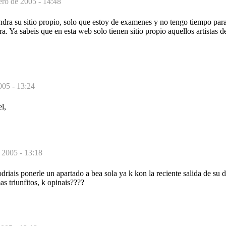
ero de 2005 - 14:48
dra su sitio propio, solo que estoy de examenes y no tengo tiempo para
ra. Ya sabeis que en esta web solo tienen sitio propio aquellos artistas
005 - 13:24
l,
 2005 - 13:18
driais ponerle un apartado a bea sola ya k kon la reciente salida de su d
as triunfitos, k opinais????