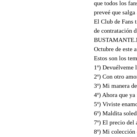
que todos los fan
preveé que salga 
El Club de Fans t
de contratación
BUSTAMANTE.NET 
Octubre de este 
Estos son los te
1º) Devuélveme l
2º) Con otro amo
3º) Mi manera de
4º) Ahora que ya
5º) Viviste enam
6º) Maldita sole
7º) El precio del
8º) Mi colección