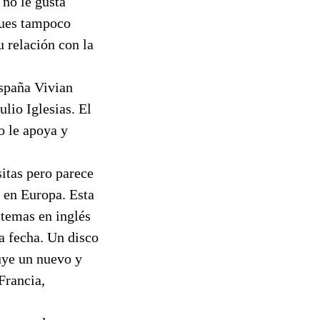
 no le gusta
"pues tampoco
u relación con la
spaña Vivian
lio Iglesias. El
o le apoya y
itas pero parece
o en Europa. Esta
 temas en inglés
la fecha. Un disco
uye un nuevo y
 Francia,