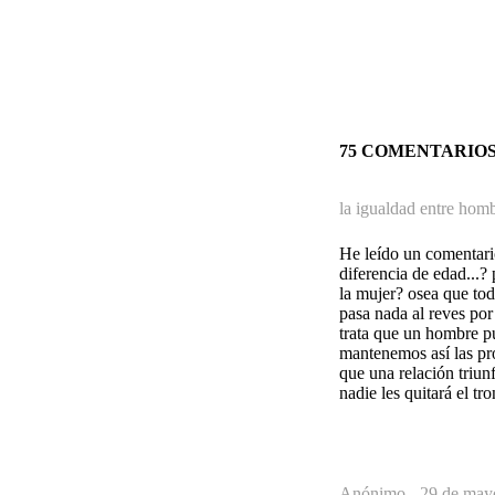
75 COMENTARIO
la igualdad entre homb
He leído un comentari
diferencia de edad...
la mujer? osea que to
pasa nada al reves por
trata que un hombre p
mantenemos así las pr
que una relación triun
nadie les quitará el tro
Anónimo -
29 de may