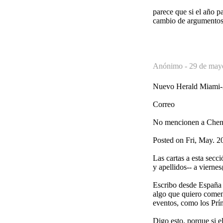
parece que si el año p
cambio de argumentos 
Anónimo -
29 de may
Nuevo Herald Miami
Correo
No mencionen a Che
Posted on Fri, May. 2
Las cartas a esta secc
y apellidos-- a vierne
Escribo desde España 
algo que quiero coment
eventos, como los Prín
Digo esto, porque si e