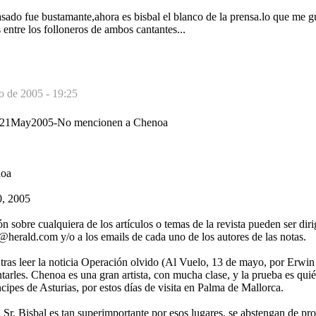
asado fue bustamante,ahora es bisbal el blanco de la prensa.lo que me gu
entre los folloneros de ambos cantantes...
o de 2005 - 19:25
-21May2005-No mencionen a Chenoa
noa
0, 2005
ión sobre cualquiera de los artículos o temas de la revista pueden ser di
s@herald.com y/o a los emails de cada uno de los autores de las notas.
tras leer la noticia Operación olvido (Al Vuelo, 13 de mayo, por Erwin
arles. Chenoa es una gran artista, con mucha clase, y la prueba es quién
cipes de Asturias, por estos días de visita en Palma de Mallorca.
l Sr. Bisbal es tan superimportante por esos lugares, se abstengan de pr