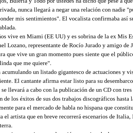
jos, Bulería y Todo por ustedes ha dicho que pese a que
privada, nunca llegará a negar una relación con nadie 
onder mis sentimientos". El vocalista confirmaba así s
ablada.
ños vive en Miami (EE UU) y es sobrina de la ex Mis E
el Lozano, representante de Rocío Jurado y amigo de Ju
ura que vive un gran momento pues siente que el públic
linda que me quiere".
 acumulando un listado gigantesco de actuaciones y vis
iente. El cantante afirma estar listo para su desembarc
se llevará a cabo con la publicación de un CD con tres
n de los éxitos de sus dos trabajos discográficos hasta 
mente para el mercado de habla no hispana que constit
a el artista que en breve recorrerá escenarios de Italia,
terra.