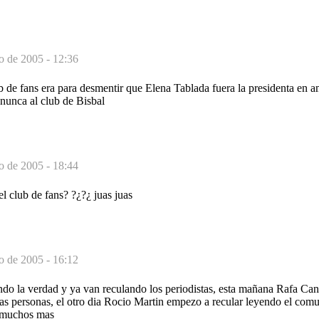
o de 2005 - 12:36
 de fans era para desmentir que Elena Tablada fuera la presidenta en a
 nunca al club de Bisbal
o de 2005 - 18:44
l club de fans? ?¿?¿ juas juas
o de 2005 - 16:12
ndo la verdad y ya van reculando los periodistas, esta mañana Rafa Can
as personas, el otro dia Rocio Martin empezo a recular leyendo el comu
s muchos mas