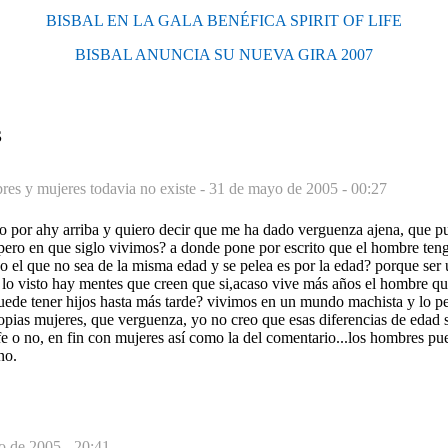
BISBAL EN LA GALA BENÉFICA SPIRIT OF LIFE
BISBAL ANUNCIA SU NUEVA GIRA 2007
S
res y mujeres todavia no existe -
31 de mayo de 2005 - 00:27
o por ahy arriba y quiero decir que me ha dado verguenza ajena, que pu
? pero en que siglo vivimos? a donde pone por escrito que el hombre te
do el que no sea de la misma edad y se pelea es por la edad? porque se
 lo visto hay mentes que creen que si,acaso vive más años el hombre qu
uede tener hijos hasta más tarde? vivimos en un mundo machista y lo pe
opias mujeres, que verguenza, yo no creo que esas diferencias de edad 
fe o no, en fin con mujeres así como la del comentario...los hombres pue
no.
o de 2005 - 20:41