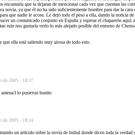
 encantaría que la dejaran de mencionar cada vez que cuentan las corre
a novia, ya que él no ha sido suficientemente hombre para dar la cara 
ara que nadie le acose. Le dejó todo el peso a ella, dando la noticia de
 hacer un comunicado conjunto en España y esperar el chaparrón aquí; 
an ruin nos gustaría verlo lo más alejado posible del entorno de Chenoa
que ella está saliendo muy airosa de todo esto.
o de 2005 - 18:37
n antena3 lo pusieron bonito
o de 2005 - 18:24
 mundo un articulo sobre la novia de bisbal donde dicen toda la verdad s