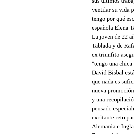
sus últimos traba
ventilar su vida 
tengo por qué esc
española Elena T
La joven de 22 a
Tablada y de Rafa
ex triunfito aseg
"tengo una chica 
David Bisbal está
que nada es sufic
nueva promoción 
y una recopilació
pensado especial
excitante reto par
Alemania e Ingla