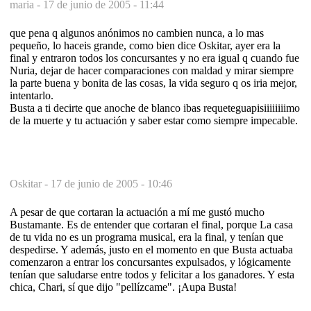
maria -
17 de junio de 2005 - 11:44
que pena q algunos anónimos no cambien nunca, a lo mas
pequeño, lo haceis grande, como bien dice Oskitar, ayer era la
final y entraron todos los concursantes y no era igual q cuando fue
Nuria, dejar de hacer comparaciones con maldad y mirar siempre
la parte buena y bonita de las cosas, la vida seguro q os iria mejor,
intentarlo.
Busta a ti decirte que anoche de blanco ibas requeteguapisiiiiiiiimo
de la muerte y tu actuación y saber estar como siempre impecable.
Oskitar -
17 de junio de 2005 - 10:46
A pesar de que cortaran la actuación a mí me gustó mucho
Bustamante. Es de entender que cortaran el final, porque La casa
de tu vida no es un programa musical, era la final, y tenían que
despedirse. Y además, justo en el momento en que Busta actuaba
comenzaron a entrar los concursantes expulsados, y lógicamente
tenían que saludarse entre todos y felicitar a los ganadores. Y esta
chica, Chari, sí que dijo "pellízcame". ¡Aupa Busta!