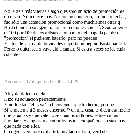
No le deis más vueltas a algo q es solo un acto de promoción de
un disco. No merece mas. No fue un concierto, no fue un recital,
fue sólo una actuación promocional como muchísimas otras q
Busta tiene en su agenda. Las promociones son así. Seguramente
el 100 por 100 de los artistas eliminarían del mapa la palabra
"promocion" si pudieran hacerlo, pero no pueden.
Y a los de la casa de tu vida les importa un pepino Bustamante, la
Fergo o quien sea q vaya ahi a cantar. Si es q a veces se lee cada
ridiculez.
Anónimo -
17 de junio de 2005 - 14:29
Ah y de ridiculo nada.
Hizo su actuacion perfectamente.
Y no fue tan "efusiva" la bienvenida que le dieron, porque...
Si te meten a ti 3 meses encerrad@ en una casa, te dicen esa noche
que la ganas y que vale no se cuantos millones, te traen a tus
familiares y empiezan a entrar todos tus compañeros... estás mas
que nada con ellos.
O cogerias en brazos al artista invitado y todo, verdad?