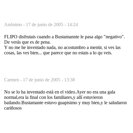
Anónimo -
17 de junio de 2005 - 14:24
FLIPO disfrutais cuando a Bustamannte le pasa algo "negativo".
De verás que es de pena.
Y no me he inventado nada, no acostumbro a mentir, si ves las
cosas, las ves bien... que parece que no estais a lo qu veis.
Carmen -
17 de junio de 2005 - 13:38
No se lo ha inventado está en el video.Ayer no era una gala
normal,era la final con los familiares,y allí estuvieron
bailando.Bustamante estuvo guapisimo y muy bien,y le saludaron
cariñosos