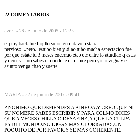
22 COMENTARIOS
aver.. -
26 de junio de 2005 - 12:23
el play back fue flojillo supongo q david estaria
nervioso....pero...estubo bien y si no tubo mucha espectacion fue
por que estate tu 3 meses encerrao etcb etc entre lo aturdido q estas
y demas.... no sabes ni donde te da el aire pero yo lo vi guay el
asunto venga chao y suerte
MARIA -
22 de junio de 2005 - 09:41
ANONIMO QUE DEFIENDES A AINHOA,Y CREO QUE NI
SU NOMBRE SABES ESCRIBIR,Y PARA COLMO DICES
QUE A VECES CHILLA O DESAFINA,Y QUE LA CULPA
ES DEL MUNDO.NO DIGAS MAS CHORRADAS,UN
POQUITO DE POR FAVOR,Y SE MAS COHERENTE.