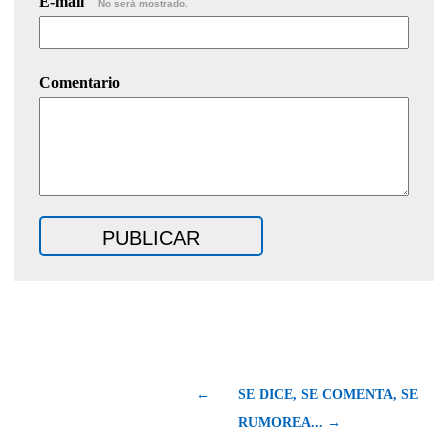
E-mail
No será mostrado.
Comentario
←
SE DICE, SE COMENTA, SE
RUMOREA... →