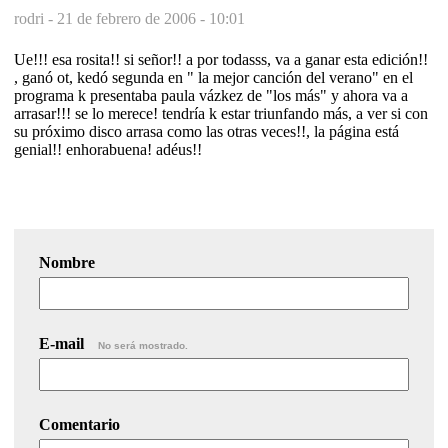
rodri -
21 de febrero de 2006 - 10:01
Ue!!! esa rosita!! si señor!! a por todasss, va a ganar esta edición!!
, ganó ot, kedó segunda en " la mejor canción del verano" en el
programa k presentaba paula vázkez de "los más" y ahora va a
arrasar!!! se lo merece! tendría k estar triunfando más, a ver si con
su próximo disco arrasa como las otras veces!!, la página está
genial!! enhorabuena! adéus!!
Nombre
E-mail
No será mostrado.
Comentario