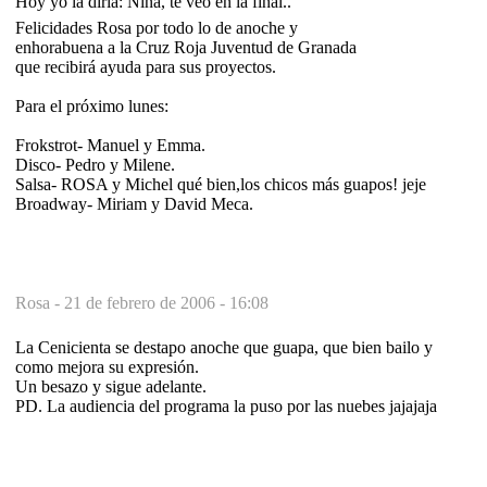
Hoy yo la diria: Niña, te veo en la final..
Felicidades Rosa por todo lo de anoche y
enhorabuena a la Cruz Roja Juventud de Granada
que recibirá ayuda para sus proyectos.
Para el próximo lunes:
Frokstrot- Manuel y Emma.
Disco- Pedro y Milene.
Salsa- ROSA y Michel qué bien,los chicos más guapos! jeje
Broadway- Miriam y David Meca.
Rosa -
21 de febrero de 2006 - 16:08
La Cenicienta se destapo anoche que guapa, que bien bailo y
como mejora su expresión.
Un besazo y sigue adelante.
PD. La audiencia del programa la puso por las nuebes jajajaja