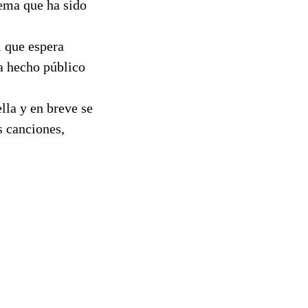
tema que ha sido
l que espera
a hecho público
lla y en breve se
s canciones,