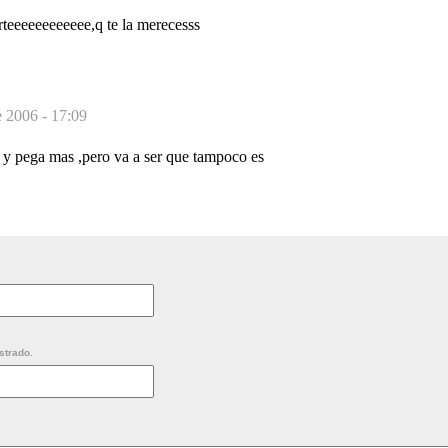
erteeeeeeeeeeee,q te la merecesss
 2006 - 17:09
r y pega mas ,pero va a ser que tampoco es
strado.