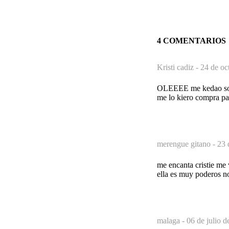
4 COMENTARIOS
Kristi cadiz -
24 de oc
OLEEEE me kedao sorpr
me lo kiero compra p
merengue gitano -
23 
me encanta cristie me 
ella es muy poderos no
malaga -
06 de julio d