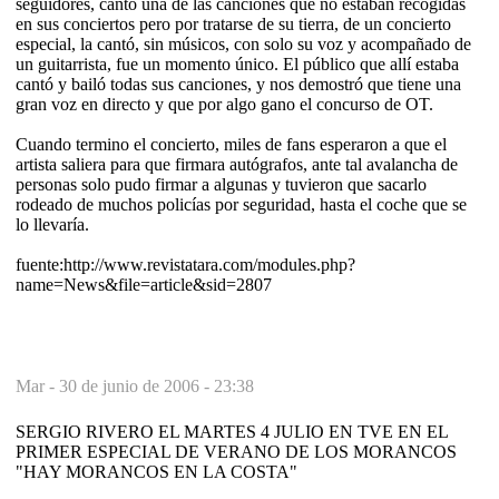
seguidores, cantó una de las canciones que no estaban recogidas
en sus conciertos pero por tratarse de su tierra, de un concierto
especial, la cantó, sin músicos, con solo su voz y acompañado de
un guitarrista, fue un momento único. El público que allí estaba
cantó y bailó todas sus canciones, y nos demostró que tiene una
gran voz en directo y que por algo gano el concurso de OT.
Cuando termino el concierto, miles de fans esperaron a que el
artista saliera para que firmara autógrafos, ante tal avalancha de
personas solo pudo firmar a algunas y tuvieron que sacarlo
rodeado de muchos policías por seguridad, hasta el coche que se
lo llevaría.
fuente:http://www.revistatara.com/modules.php?
name=News&file=article&sid=2807
Mar -
30 de junio de 2006 - 23:38
SERGIO RIVERO EL MARTES 4 JULIO EN TVE EN EL
PRIMER ESPECIAL DE VERANO DE LOS MORANCOS
"HAY MORANCOS EN LA COSTA"