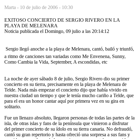
Marta -
10 de julio de 2006 - 10:30
EXITOSO CONCIERTO DE SERGIO RIVERO EN LA
PLAYA DE MELENARA
Noticia publicada el Domingo, 09 julio a las 20:14:12
 Sergio llegó anoche a la playa de Melenara, cantó, bailó y triunfó,
a ritmo de canciones tan variadas como Me Envenena, Sunny,
Como Cambia la Vida, September, A escondidas, etc
La noche de ayer sábado 8 de julio, Sergio Rivero dio su primer
concierto en su tierra, precisamente en la playa de Melenara de
Telde. Nada más empezar el concierto dijo que había vivido en
nuestra ciudad un tiempo y que le tenía mucho cariño a Telde, que
para el era un honor cantar aquí por primera vez en su gira en
solitario.
Fue un llenazo absoluto, llegaron personas de todas las partes de la
isla, de otras islas y fans de la península que vinieron a disfrutar
del primer concierto de su ídolo en su tierra canaria. No defraudó,
cantó su gran repertorio y hasta ofreció una sorpresa a sus fans y