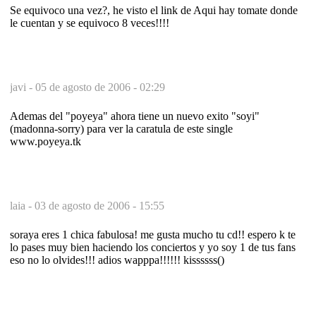
Se equivoco una vez?, he visto el link de Aqui hay tomate donde
le cuentan y se equivoco 8 veces!!!!
javi -
05 de agosto de 2006 - 02:29
Ademas del "poyeya" ahora tiene un nuevo exito "soyi"
(madonna-sorry) para ver la caratula de este single
www.poyeya.tk
laia -
03 de agosto de 2006 - 15:55
soraya eres 1 chica fabulosa! me gusta mucho tu cd!! espero k te
lo pases muy bien haciendo los conciertos y yo soy 1 de tus fans
eso no lo olvides!!! adios wapppa!!!!!! kissssss()