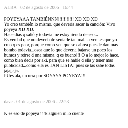
ALBA -
02 de agosto de 2006 - 16:44
POYEYAAA TAMBIÉNNN!!!!!!!!!!! XD XD XD
Yo creo también lo mismo, que deveria sacar la canción: Vivo
poyeya XD XD.
Hace dias q salió y todavia me estoy riendo de eso...
Es verdad que no deveria de sentarle tan mal...a ver...es que yo
creo q es peor, porque como ven que se cabrea pues le dan mas
bombo todavia...osea que lo que deveria bajarse un poco los
humos y reirse d una misma, q es bueno!!! O a lo mejor lo hace,
como bien decis por aki, para que se hable d ella y tener mas
publicidad...como ella es TAN LISTA! pues se las sabe todas
jajajjaja.
PUes ala, un urra por SOYAYA POYEYA!!!
dave -
01 de agosto de 2006 - 22:53
K es eso de popeya???k alguien m lo cuente