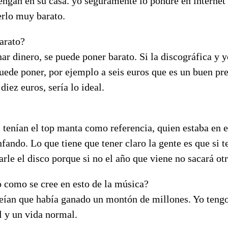
ngan en su casa. yo seguramente lo pondré en internet 
erlo muy barato.
arato?
nar dinero, se puede poner barato. Si la discográfica y
uede poner, por ejemplo a seis euros que es un buen pre
diez euros, sería lo ideal.
 tenían el top manta como referencia, quien estaba en e
nfando. Lo que tiene que tener claro la gente es que si t
rle el disco porque si no el año que viene no sacará otr
o como se cree en esto de la música?
eían que había ganado un montón de millones. Yo tengo
 y un vida normal.