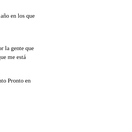
 año en los que
or la gente que
que me está
o Pronto en