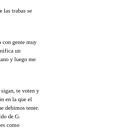
 las trabas se
o con gente muy
nifica un
mano y luego me
sigan, te voten y
ón en la que el
ue debimos tener.
ldo de G.
íses como