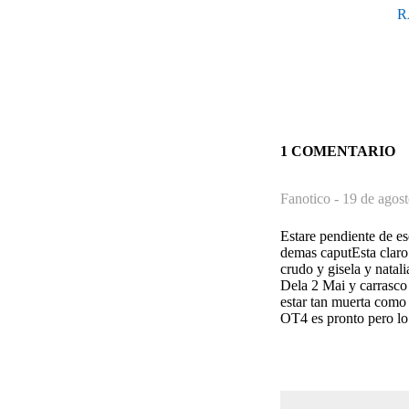
R
1 COMENTARIO
Fanotico -
19 de agost
Estare pendiente de e
demas caputEsta claro
crudo y gisela y nata
Dela 2 Mai y carrasco 
estar tan muerta como
OT4 es pronto pero lo