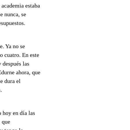
a academia estaba
e nunca, se
esupuestos.
e. Ya no se
o cuatro. En este
y después las
Edurne ahora, que
e dura el
.
 hoy en día las
, que