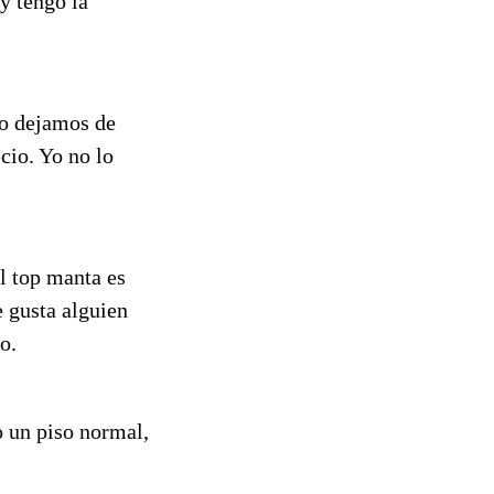
y tengo la
 yo dejamos de
cio. Yo no lo
l top manta es
e gusta alguien
o.
 un piso normal,