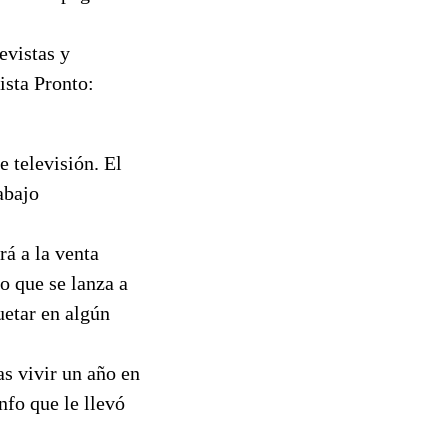
evistas y
ista Pronto:
e televisión. El
abajo
rá a la venta
lo que se lanza a
uetar en algún
as vivir un año en
nfo que le llevó