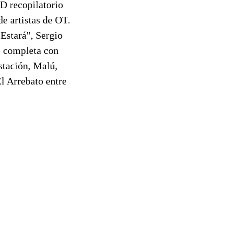
CD recopilatorio
de artistas de OT.
Estará", Sergio
e completa con
stación, Malú,
l Arrebato entre