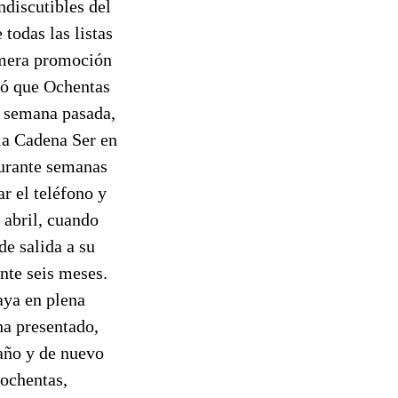
ndiscutibles del
todas las listas
rimera promoción
ró que Ochentas
a semana pasada,
 la Cadena Ser en
durante semanas
r el teléfono y
 abril, cuando
de salida a su
nte seis meses.
aya en plena
ha presentado,
año y de nuevo
 ochentas,