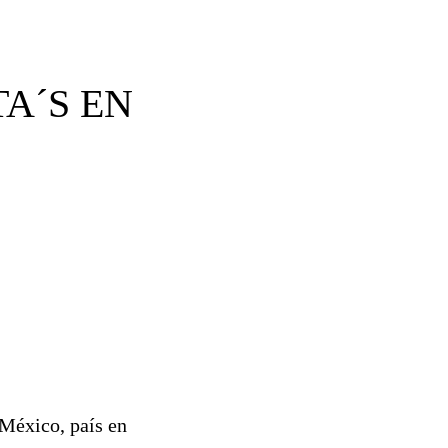
A´S EN
 México, país en