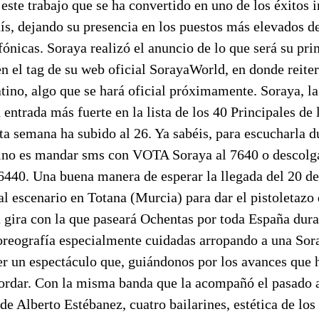
 este trabajo que se ha convertido en uno de los éxitos i
ís, dejando su presencia en los puestos más elevados de 
fónicas. Soraya realizó el anuncio de lo que será su p
n el tag de su web oficial SorayaWorld, en donde reite
atino, algo que se hará oficial próximamente. Soraya, l
entrada más fuerte en la lista de los 40 Principales de
sta semana ha subido al 26. Ya sabéis, para escucharla 
mino es mandar sms con VOTA Soraya al 7640 o descolga
6440. Una buena manera de esperar la llegada del 20 de
al escenario en Totana (Murcia) para dar el pistoletazo 
gira con la que paseará Ochentas por toda España dura
oreografía especialmente cuidadas arropando a una Sor
er un espectáculo que, guiándonos por los avances que 
cordar. Con la misma banda que la acompañó el pasado 
 de Alberto Estébanez, cuatro bailarines, estética de los