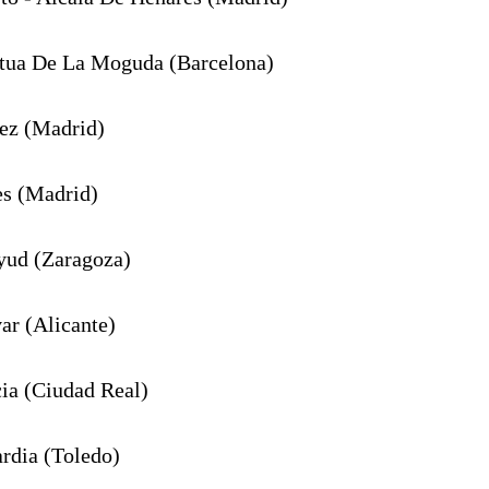
etua De La Moguda (Barcelona)
ez (Madrid)
es (Madrid)
yud (Zaragoza)
ar (Alicante)
ia (Ciudad Real)
rdia (Toledo)