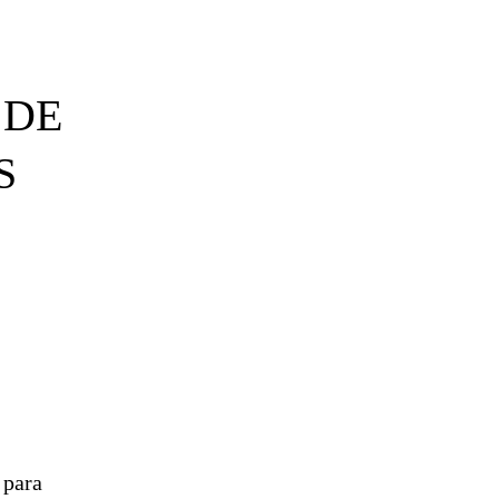
 DE
S
 para