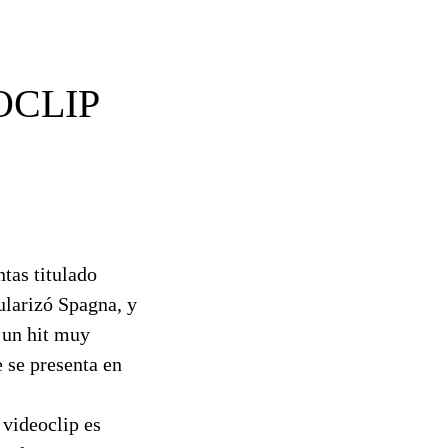
OCLIP
ntas titulado
pularizó Spagna, y
n un hit muy
e se presenta en
 videoclip es