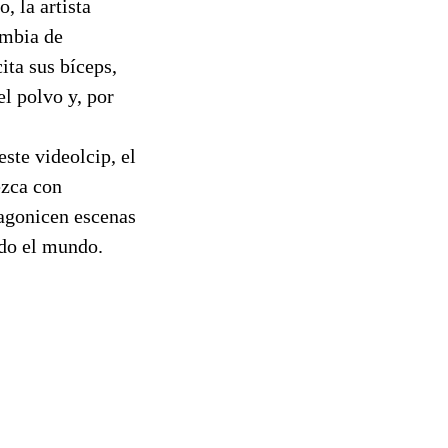
, la artista
ambia de
ita sus bíceps,
el polvo y, por
ste videolcip, el
ezca con
tagonicen escenas
odo el mundo.