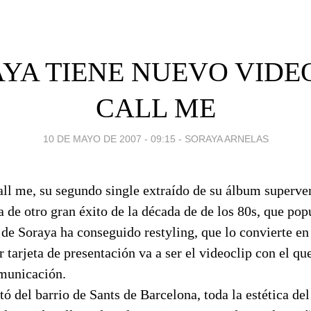
YA TIENE NUEVO VIDE
CALL ME
10 DE MAYO DE 2007 - 09:15
-
SORAYA ARNELAS
all me, su segundo single extraído de su álbum superve
ata de otro gran éxito de la década de de los 80s, que po
 de Soraya ha conseguido restyling, que lo convierte e
r tarjeta de presentación va a ser el videoclip con el qu
municación.
ó del barrio de Sants de Barcelona, toda la estética del