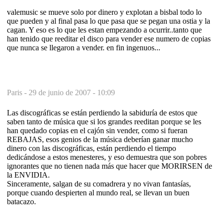
valemusic se mueve solo por dinero y explotan a bisbal todo lo
que pueden y al final pasa lo que pasa que se pegan una ostia y la
cagan. Y eso es lo que les estan empezando a ocurrir..tanto que
han tenido que reeditar el disco para vender ese numero de copias
que nunca se llegaron a vender. en fin ingenuos...
Paris -
29 de junio de 2007 - 10:09
Las discográficas se están perdiendo la sabiduría de estos que
saben tanto de música que si los grandes reeditan porque se les
han quedado copias en el cajón sin vender, como si fueran
REBAJAS, esos genios de la música deberían ganar mucho
dinero con las discográficas, están perdiendo el tiempo
dedicándose a estos menesteres, y eso demuestra que son pobres
ignorantes que no tienen nada más que hacer que MORIRSEN de
la ENVIDIA.
Sinceramente, salgan de su comadrera y no vivan fantasías,
porque cuando despierten al mundo real, se llevan un buen
batacazo.