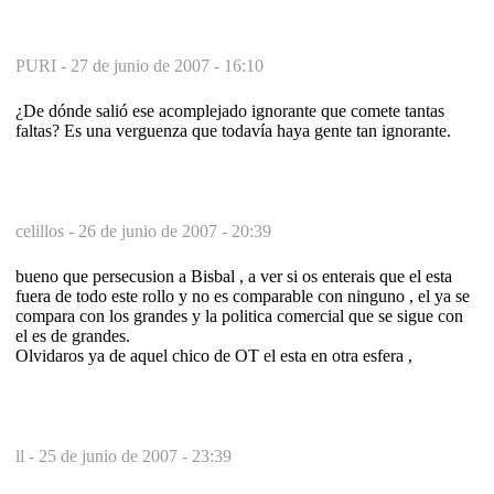
PURI -
27 de junio de 2007 - 16:10
¿De dónde salió ese acomplejado ignorante que comete tantas
faltas? Es una verguenza que todavía haya gente tan ignorante.
celillos -
26 de junio de 2007 - 20:39
bueno que persecusion a Bisbal , a ver si os enterais que el esta
fuera de todo este rollo y no es comparable con ninguno , el ya se
compara con los grandes y la politica comercial que se sigue con
el es de grandes.
Olvidaros ya de aquel chico de OT el esta en otra esfera ,
ll -
25 de junio de 2007 - 23:39