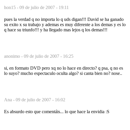
hon15 -
09 de julio de 2007 - 19:11
pues la verdad q no importa lo q uds digan!!! David se ha ganado
su exito x su trabajo y ademas es muy diferente a los demas y es lo
q hace su triunfo!!! y ha llegado mas lejos q los demas!!!
anonimo -
09 de julio de 2007 - 16:25
si, en formato DVD pero xq no lo hace en directo? q psa, q no es
lo suyo? mucho espectaculo oculta algo? si canta bien no? nose..
Ana -
09 de julio de 2007 - 16:02
Es absurdo esto que comentáis... lo que hace la envidia :S