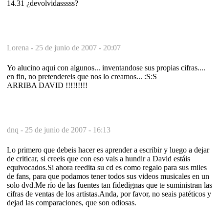
14.31 ¿devolvidasssss?
Lorena -
25 de junio de 2007 - 20:07
Yo alucino aqui con algunos... inventandose sus propias cifras....
en fin, no pretendereis que nos lo creamos... :S:S
ARRIBA DAVID !!!!!!!!!
dnq -
25 de junio de 2007 - 16:13
Lo primero que debeis hacer es aprender a escribir y luego a dejar
de criticar, si creeis que con eso vais a hundir a David estáis
equivocados.Si ahora reedita su cd es como regalo para sus miles
de fans, para que podamos tener todos sus videos musicales en un
solo dvd.Me río de las fuentes tan fidedignas que te suministran las
cifras de ventas de los artistas.Anda, por favor, no seais patéticos y
dejad las comparaciones, que son odiosas.