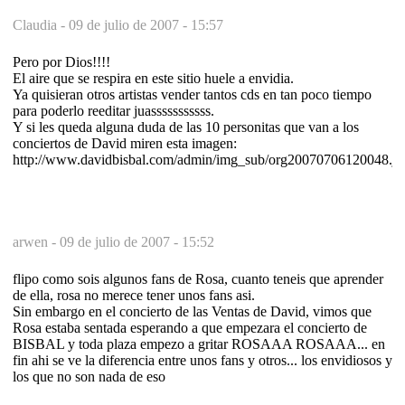
Claudia -
09 de julio de 2007 - 15:57
Pero por Dios!!!!
El aire que se respira en este sitio huele a envidia.
Ya quisieran otros artistas vender tantos cds en tan poco tiempo
para poderlo reeditar juasssssssssss.
Y si les queda alguna duda de las 10 personitas que van a los
conciertos de David miren esta imagen:
http://www.davidbisbal.com/admin/img_sub/org20070706120048.jp
arwen -
09 de julio de 2007 - 15:52
flipo como sois algunos fans de Rosa, cuanto teneis que aprender
de ella, rosa no merece tener unos fans asi.
Sin embargo en el concierto de las Ventas de David, vimos que
Rosa estaba sentada esperando a que empezara el concierto de
BISBAL y toda plaza empezo a gritar ROSAAA ROSAAA... en
fin ahi se ve la diferencia entre unos fans y otros... los envidiosos y
los que no son nada de eso