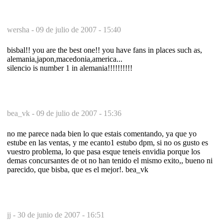
wersha -
09 de julio de 2007 - 15:40
bisbal!! you are the best one!! you have fans in places such as,
alemania,japon,macedonia,america...
silencio is number 1 in alemania!!!!!!!!!!
bea_vk -
09 de julio de 2007 - 15:36
no me parece nada bien lo que estais comentando, ya que yo
estube en las ventas, y me ecanto1 estubo dpm, si no os gusto es
vuestro problema, lo que pasa esque teneis envidia porque los
demas concursantes de ot no han tenido el mismo exito,, bueno ni
parecido, que bisba, que es el mejor!. bea_vk
jj -
30 de junio de 2007 - 16:51