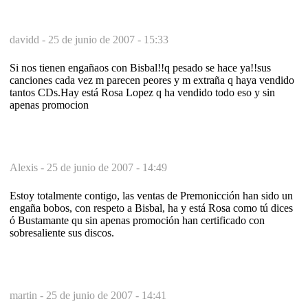
davidd -
25 de junio de 2007 - 15:33
Si nos tienen engañaos con Bisbal!!q pesado se hace ya!!sus
canciones cada vez m parecen peores y m extraña q haya vendido
tantos CDs.Hay está Rosa Lopez q ha vendido todo eso y sin
apenas promocion
Alexis -
25 de junio de 2007 - 14:49
Estoy totalmente contigo, las ventas de Premonicción han sido un
engaña bobos, con respeto a Bisbal, ha y está Rosa como tú dices
ó Bustamante qu sin apenas promoción han certificado con
sobresaliente sus discos.
martin -
25 de junio de 2007 - 14:41