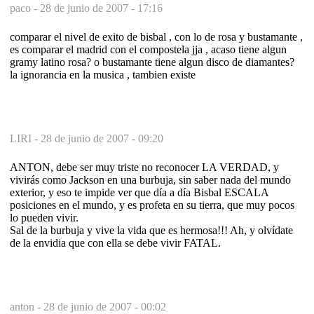
paco -
28 de junio de 2007 - 17:16
comparar el nivel de exito de bisbal , con lo de rosa y bustamante ,
es comparar el madrid con el compostela jja , acaso tiene algun
gramy latino rosa? o bustamante tiene algun disco de diamantes?
la ignorancia en la musica , tambien existe
LIRI -
28 de junio de 2007 - 09:20
ANTON, debe ser muy triste no reconocer LA VERDAD, y
vivirás como Jackson en una burbuja, sin saber nada del mundo
exterior, y eso te impide ver que día a día Bisbal ESCALA
posiciones en el mundo, y es profeta en su tierra, que muy pocos
lo pueden vivir.
Sal de la burbuja y vive la vida que es hermosa!!! Ah, y olvídate
de la envidia que con ella se debe vivir FATAL.
anton -
28 de junio de 2007 - 00:02