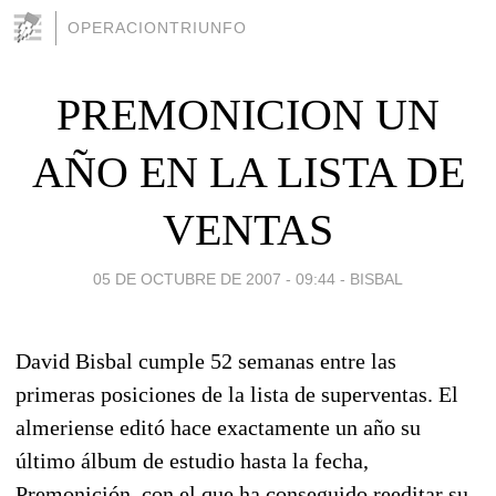
OPERACIONTRIUNFO
PREMONICION UN
AÑO EN LA LISTA DE
VENTAS
05 DE OCTUBRE DE 2007 - 09:44
-
BISBAL
David Bisbal cumple 52 semanas entre las
primeras posiciones de la lista de superventas. El
almeriense editó hace exactamente un año su
último álbum de estudio hasta la fecha,
Premonición, con el que ha conseguido reeditar su