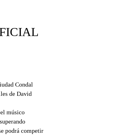
FICIAL
Ciudad Condal
iles de David
 el músico
 superando
 se podrá competir