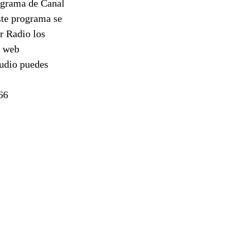
rograma de Canal
ste programa se
r Radio los
a web
audio puedes
66