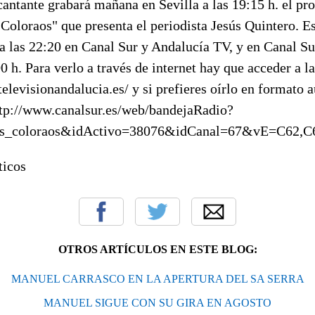
 cantante grabará mañana en Sevilla a las 19:15 h. el p
Coloraos" que presenta el periodista Jesús Quintero. E
a las 22:20 en Canal Sur y Andalucía TV, y en Canal Su
00 h. Para verlo a través de internet hay que acceder a l
elevisionandalucia.es/ y si prefieres oírlo en formato 
ttp://www.canalsur.es/web/bandejaRadio?
es_coloraos&idActivo=38076&idCanal=67&vE=C62,C
icos
OTROS ARTÍCULOS EN ESTE BLOG:
MANUEL CARRASCO EN LA APERTURA DEL SA SERRA
MANUEL SIGUE CON SU GIRA EN AGOSTO