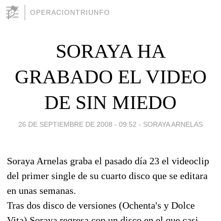
OPERACIONTRIUNFO
SORAYA HA
GRABADO EL VIDEO
DE SIN MIEDO
26 DE SEPTIEMBRE DE 2008 - 09:52
-
SORAYA ARNELAS
Soraya Arnelas graba el pasado día 23 el videoclip
del primer single de su cuarto disco que se editara
en unas semanas.
Tras dos disco de versiones (Ochenta's y Dolce
Vita) Soraya regresa con un disco en el que casi