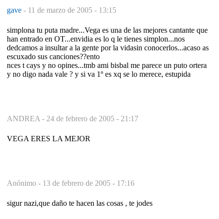
gave
-
11 de marzo de 2005 - 13:15
simplona tu puta madre...Vega es una de las mejores cantante que
han entrado en OT...envidia es lo q le tienes simplon...nos
dedcamos a insultar a la gente por la vidasin conocerlos...acaso as
escuxado sus canciones??ento
nces t cays y no opines...tmb ami bisbal me parece un puto ortera
y no digo nada vale ? y si va 1º es xq se lo merece, estupida
ANDREA -
24 de febrero de 2005 - 21:17
VEGA ERES LA MEJOR
Anónimo -
13 de febrero de 2005 - 17:16
sigur nazi,que daño te hacen las cosas , te jodes