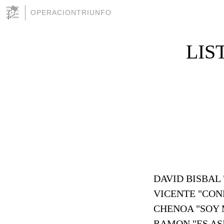
OPERACIONTRIUNFO
LIST
DAVID BISBAL "
VICENTE "CON
CHENOA "SOY M
RAMON "ES AS