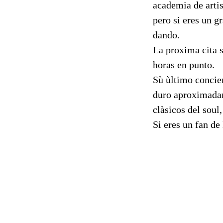
academia de artis
pero si eres un gr
dando.
La proxima cita s
horas en punto.
Sù ùltimo concier
duro aproximadam
clàsicos del soul,
Si eres un fan de