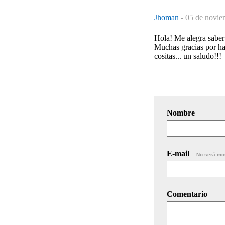
Jhoman
-
05 de novie
Hola! Me alegra saber
Muchas gracias por hab
cositas... un saludo!!!
Nombre
E-mail
No será mo
Comentario