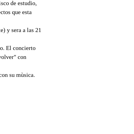
isco de estudio,
ectos que esta
e) y sera a las 21
o. El concierto
volver" con
 con su mùsica.