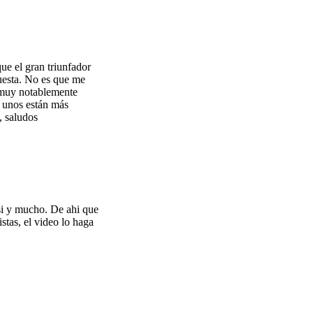
ue el gran triunfador
cuesta. No es que me
 muy notablemente
e unos están más
, saludos
si y mucho. De ahi que
stas, el video lo haga