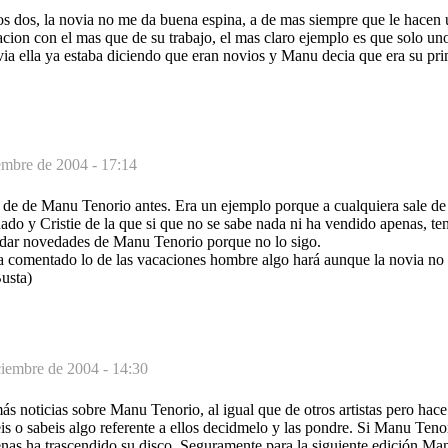
 dos, la novia no me da buena espina, a de mas siempre que le hacen u
lacion con el mas que de su trabajo, el mas claro ejemplo es que solo u
ovia ella ya estaba diciendo que eran novios y Manu decia que era su pri
embre de 2004 - 17:14
 de de Manu Tenorio antes. Era un ejemplo porque a cualquiera sale de 
do y Cristie de la que si que no se sabe nada ni ha vendido apenas, ten
dar novedades de Manu Tenorio porque no lo sigo.
a comentado lo de las vacaciones hombre algo hará aunque la novia no 
usta)
ciembre de 2004 - 14:30
ás noticias sobre Manu Tenorio, al igual que de otros artistas pero ha
neis o sabeis algo referente a ellos decidmelo y las pondre. Si Manu Ten
enas ha trascendido su disco. Seguramente para la siguiente edición M