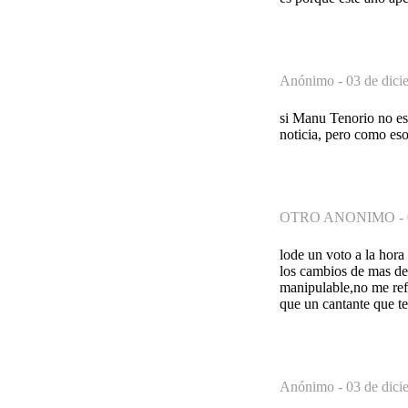
Anónimo -
03 de dici
si Manu Tenorio no est
noticia, pero como es
OTRO ANONIMO -
lode un voto a la hora
los cambios de mas de
manipulable,no me refe
que un cantante que te
Anónimo -
03 de dici