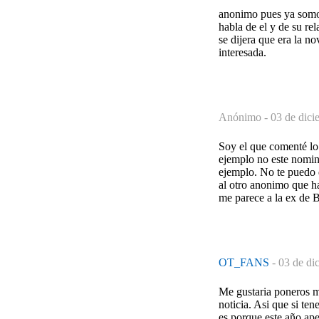
anonimo pues ya somos
habla de el y de su re
se dijera que era la n
interesada.
Anónimo -
03 de dici
Soy el que comenté lo
ejemplo no este nomina
ejemplo. No te puedo 
al otro anonimo que h
me parece a la ex de B
OT_FANS
-
03 de di
Me gustaria poneros m
noticia. Asi que si te
es porque este año ap