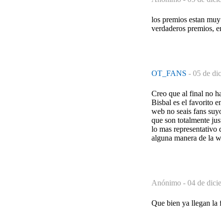
los premios estan muy 
verdaderos premios, e
OT_FANS
-
05 de di
Creo que al final no h
Bisbal es el favorito 
web no seais fans suy
que son totalmente ju
lo mas representativo 
alguna manera de la w
Anónimo -
04 de dici
Que bien ya llegan la 