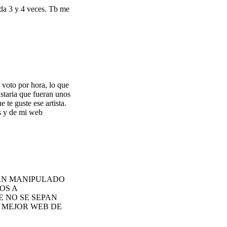
da 3 y 4 veces. Tb me
 voto por hora, lo que
ustaria que fueran unos
 te guste ese artista.
s y de mi web
HAN MANIPULADO
OS A
E NO SE SEPAN
A MEJOR WEB DE