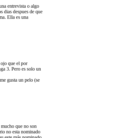
na entrevista o algo
nos dias despues de que
ma. Ella es una
ojo que el por
ga 3. Pero es solo un
me gusta un pelo (se
ce mucho que no son
orio no esta nominado
anu este más nominado.