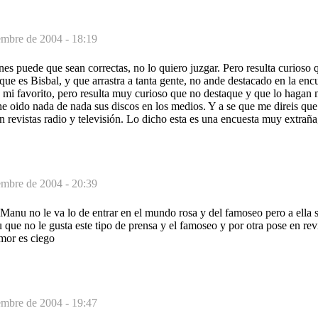
embre de 2004 - 18:19
es puede que sean correctas, no lo quiero juzgar. Pero resulta curioso q
 que es Bisbal, y que arrastra a tanta gente, no ande destacado en la en
 mi favorito, pero resulta muy curioso que no destaque y que lo hagan
 he oido nada de nada sus discos en los medios. Y a se que me direis qu
n revistas radio y televisión. Lo dicho esta es una encuesta muy extraña
embre de 2004 - 20:39
Manu no le va lo de entrar en el mundo rosa y del famoseo pero a ella 
que no le gusta este tipo de prensa y el famoseo y por otra pose en revi
amor es ciego
embre de 2004 - 19:47