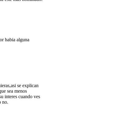
or habia alguna
ieras,asi se explican
 que sea menos
su interes cuando ves
o no.