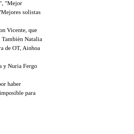
", "Mejor
"Mejores solistas
son Vicente, que
s. Tambièn Natalia
ra de OT, Ainhoa
a y Nuria Fergo
por haber
 imposible para