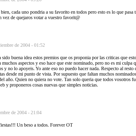
bien, cada uno pondria a su favorito en todos pero esto es lo que pasa 
n vez de quejaros votar a vuestro favorit@
ciembre de 2004 - 01:52
a sido buena idea estos premios que os proponia por las criticas que est
en muchos aspectos y eso hace que este nominado, pero no es mi culpa qu
os y no lo apoyeis. Yo ante eso no puedo hacer nada. Respecto al resto
stas desde mi punto de vista. Por supuesto que faltan muchos nominados
del año. Quien no quiera no vote. Tan solo queria que todos vosotros fue
eb y proponeros cosas nuevas que simples noticias.
embre de 2004 - 21:04
fiestas!!! Un beso a todos. Forever OT