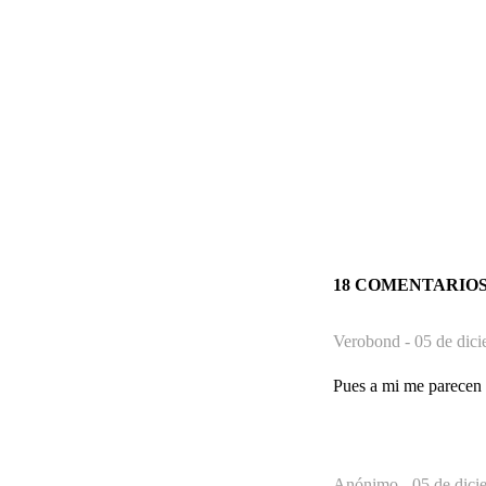
18 COMENTARIO
Verobond -
05 de dic
Pues a mi me parecen 
Anónimo -
05 de dici