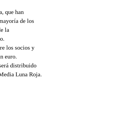
a, que han
mayoría de los
e la
o.
re los socios y
un euro.
erá distribuido
 Media Luna Roja.