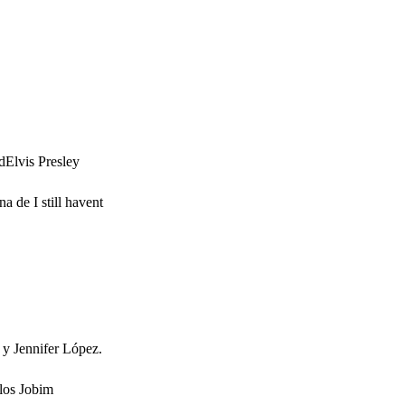
Elvis Presley
 de I still havent
 y Jennifer López.
rlos Jobim