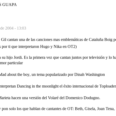
S GUAPA
 de 2004 - 13:03
Gil cantan una de las canciones mas emblemáticas de Cataluña Boig per
Es por ti que interpretaron Hugo y Nika en OT2)
su hijo Jordi. Es la primera vez que cantan juntos por televisión y lo h
mor particular
Mad about the boy, un tema popularizado por Dinah Washington
nterpretan Dancing in the moonlight el éxito internacional de Toploader
Marieta hacen una versión del Volaré del Domenico Dodugno.
 y pon solo los que hablan de cantantes de OT: Beth, Gisela, Joan Tena