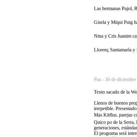
Las hermanas Pujol, Ro
Gisela y Miqui Puig h
Nina y Cris Juanim can
Llorenç Santamaría y P
Pau -
30 de diciembre
Texto sacado de la We
Llenos de buenos prop
irrepetible. Presentad
Mas Kitflus, parejas
Quico po de la Serra, 
generaciones, estándar
El programa será inter