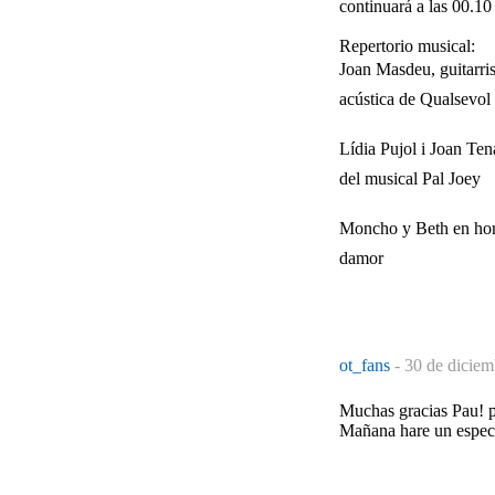
continuará a las 00.10
Repertorio musical:
Joan Masdeu, guitarrist
acústica de Qualsevol n
Lídia Pujol i Joan Ten
del musical Pal Joey
Moncho y Beth en home
damor
ot_fans
-
30 de diciem
Muchas gracias Pau! po
Mañana hare un especi