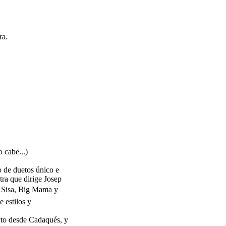
ra.
 cabe...)
o de duetos único e
tra que dirige Josep
y Sisa, Big Mama y
 estilos y
ecto desde Cadaqués, y