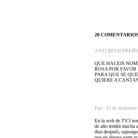
20 COMENTARIO
ANTI BETH PREPO
QUE HACEIS NOM
ROSA POR FAVOR
PARA QUE SE QUE
QUIERE A CANTANT
Pau -
31 de diciembre
En la web de TV3 norm
de año tendrá mucha a
dias después, supongo 
que en alguna parte p