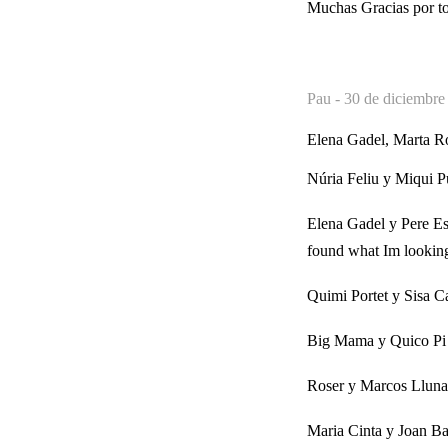
Muchas Gracias por t
Pau -
30 de diciembre
Elena Gadel, Marta Ro
Núria Feliu y Miqui Pui
Elena Gadel y Pere Espi
found what Im looking
Quimi Portet y Sisa Ca
Big Mama y Quico Pi d
Roser y Marcos Llunas
Maria Cinta y Joan Ba