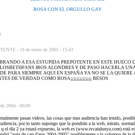
ROSA CON EL ORGULLO GAY
S
TENTE -
19 de enero de 2005 - 15:43
BRANDO A ESA ESTUPIDA PREPOTENTE EN ESTE HUECO 
 LOSBETHFANS IROS ALONDRES Y DE PASO HACERLA UN
DE PARA SIEMPRE AQUI EN ESPAÑA YA NO SE LA QUIERE 
ES DE VERDAD COMO ROSA¡¡¡¡¡¡¡¡¡¡¡¡¡¡ BESOS
 de 2004 - 00:09
almente pasan videos, las cosas que mas audiencia han tenido, posible
udiencia, por lo tanto supongo que la pondrán a la web, miralo, norma
q el día 2 ya estará expuesto, la web es (www.tvcatalunya.com) está en
ondrá "gala de cap d'any 2004-2005" posiblemente a la columna de la de