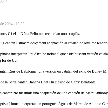
odo!!
 de 2004 - 13:02
ure, Gisela i Núria Feliu nos recuerdan unos cuplés.
g cantan Estimam dolçament adaptación al catalán de love me tender d
nosa interpretan I ni Aixa he trobat el que estic buscant versión catalana
 for de U2
ntan Rius de Babilònia , una versión en catalán del éxito de Boney M.
e la Serra cantan Banana Boat Un clásico de Garry Belafonte
 cantan No mestimis una adaptación de una canción de Marc Anthony
ptista Humet interpretan en portugués Águas de Marco de Antonio Ca