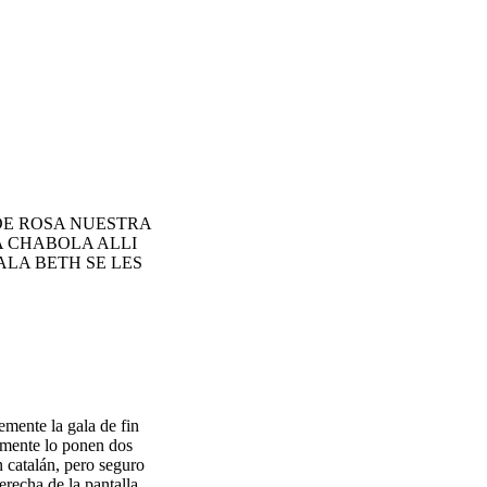
DE ROSA NUESTRA
A CHABOLA ALLI
ALA BETH SE LES
mente la gala de fin
lmente lo ponen dos
 catalán, pero seguro
recha de la pantalla,