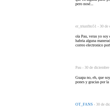
pero nosé...
er_triunfito51 -
30 de 
ola Pau, veras yo soy 
habria alguna manerad
correo electronico por
Pau -
30 de diciembre
Guapa no, eh, que soy 
pones y gracias por la
OT_FANS
-
30 de di