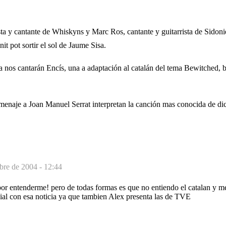
a y cantante de Whiskyns y Marc Ros, cantante y guitarrista de Sidoni
it pot sortir el sol de Jaume Sisa.
a nos cantarán Encís, una a adaptación al catalán del tema Bewitched, 
naje a Joan Manuel Serrat interpretan la canción mas conocida de dic
bre de 2004 - 12:44
r entenderme! pero de todas formas es que no entiendo el catalan y me
al con esa noticia ya que tambien Alex presenta las de TVE