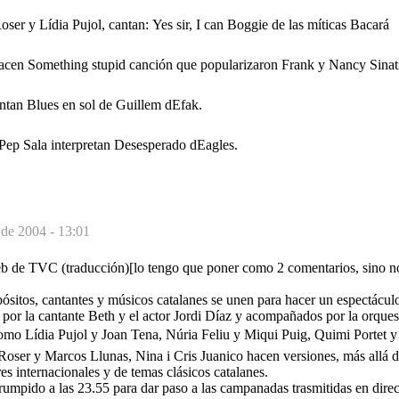
ser y Lídia Pujol, cantan: Yes sir, I can Boggie de las míticas Bacará
acen Something stupid canción que popularizaron Frank y Nancy Sinat
tan Blues en sol de Guillem dEfak.
ep Sala interpretan Desesperado dEagles.
 de 2004 - 13:01
b de TVC (traducción)[lo tengo que poner como 2 comentarios, sino no
ósitos, cantantes y músicos catalanes se unen para hacer un espectácul
o por la cantante Beth y el actor Jordi Díaz y acompañados por la orques
 como Lídia Pujol y Joan Tena, Núria Feliu y Miqui Puig, Quimi Portet 
Roser y Marcos Llunas, Nina i Cris Juanico hacen versiones, más allá de
es internacionales y de temas clásicos catalanes.
rumpido a las 23.55 para dar paso a las campanadas trasmitidas en dir