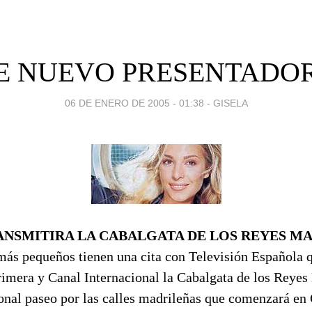
E NUEVO PRESENTADO
06 DE ENERO DE 2005 - 01:38
-
GISELA
ANSMITIRA LA CABALGATA DE LOS REYES M
más pequeños tienen una cita con Televisión Española q
rimera y Canal Internacional la Cabalgata de los Reyes
onal paseo por las calles madrileñas que comenzará en 