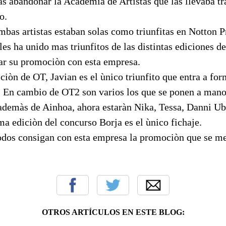
as abandonar la Academia de Artistas que las llevaba tr
o.
mbas artistas estaban solas como triunfitas en Notton P
 les ha unido mas triunfitos de las distintas ediciones d
ar su promociòn con esta empresa.
ciòn de OT, Javian es el ùnico triunfito que entra a for
. En cambio de OT2 son varios los que se ponen a mano
ademàs de Ainhoa, ahora estaràn Nika, Tessa, Danni U
ma ediciòn del concurso Borja es el ùnico fichaje.
dos consigan con esta empresa la promociòn que se m
OTROS ARTÍCULOS EN ESTE BLOG: