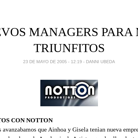
VOS MANAGERS PARA
TRIUNFITOS
23 DE MAYO DE 2005 - 12:19
-
DANNI UBEDA
TOS CON NOTTON
s avanzabamos que Ainhoa y Gisela tenìan nueva empr