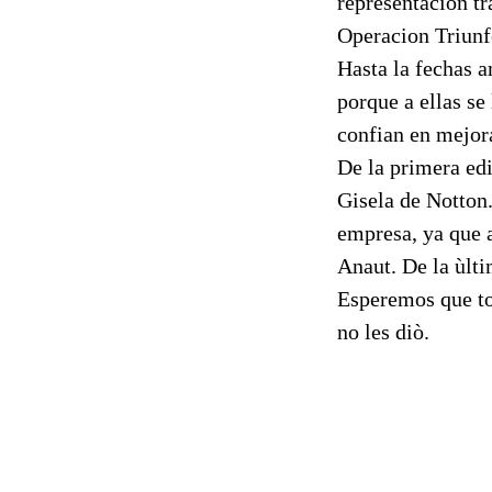
representaciòn tr
Operacion Triunf
Hasta la fechas a
porque a ellas se
confian en mejor
De la primera edi
Gisela de Notton
empresa, ya que 
Anaut. De la ùlti
Esperemos que to
no les diò.