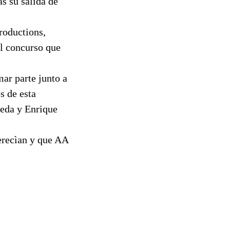
as su salida de
roductions,
el concurso que
mar parte junto a
s de esta
beda y Enrique
erecìan y que AA