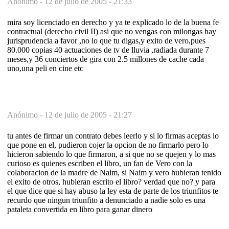
Anónimo -
12 de julio de 2005 - 21:33
mira soy licenciado en derecho y ya te explicado lo de la buena fe
contractual (derecho civil II) asi que no vengas con milongas hay
jurisprudencia a favor ,no lo que tu digas,y exito de vero,pues
80.000 copias 40 actuaciones de tv de lluvia ,radiada durante 7
meses,y 36 conciertos de gira con 2.5 millones de cache cada
uno,una peli en cine etc
Anónimo -
12 de julio de 2005 - 21:27
tu antes de firmar un contrato debes leerlo y si lo firmas aceptas lo
que pone en el, pudieron cojer la opcion de no firmarlo pero lo
hicieron sabiendo lo que firmaron, a si que no se quejen y lo mas
curioso es quienes escriben el libro, un fan de Vero con la
colaboracion de la madre de Naim, si Naim y vero hubieran tenido
el exito de otros, hubieran escrito el libro? verdad que no? y para
el que dice que si hay abuso la ley esta de parte de los triunfitos te
recurdo que ningun triunfito a denunciado a nadie solo es una
pataleta convertida en libro para ganar dinero