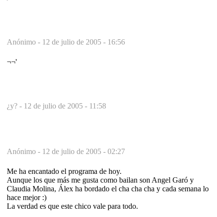
Anónimo -
12 de julio de 2005 - 16:56
¬¬'
¿y? -
12 de julio de 2005 - 11:58
Anónimo -
12 de julio de 2005 - 02:27
Me ha encantado el programa de hoy.
Aunque los que más me gusta como bailan son Angel Garó y
Claudia Molina, Álex ha bordado el cha cha cha y cada semana lo
hace mejor :)
La verdad es que este chico vale para todo.