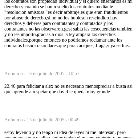
los contratos son propiedad individual y si quiero enseñarlos es mi
derecho.y cuando se han resuelto los contratos mediante
"resolucion amistosa "es decir arbitraje,es que eran fraudulentos
por abuso de derecho,si no no los hubiesen rescindido.hay
derechos y deberes para contratantes y contratados y los
contratantes no las observaron.gest sabia las cosecuencias tambien
y no les importo.gracias a dios la ley ampara los derechos
individuales,porque entonces no podriamos reclamar ante los
contratos basura o similares.que para caciques, fraga,y ya se fue...
Anónimo -
13 de julio de 2005 - 10:57
22.46 para felicitar a alex no es necesario menospreciar a busta asi
que aprende a respetar que david te queda muy grande
Anónimo -
13 de julio de 2005 - 00:49
estoy leyendo y no tengo ni idea de leyes ni me interesan, pero
que quereis que os diga, todos tenian el mismo contrato y quienes