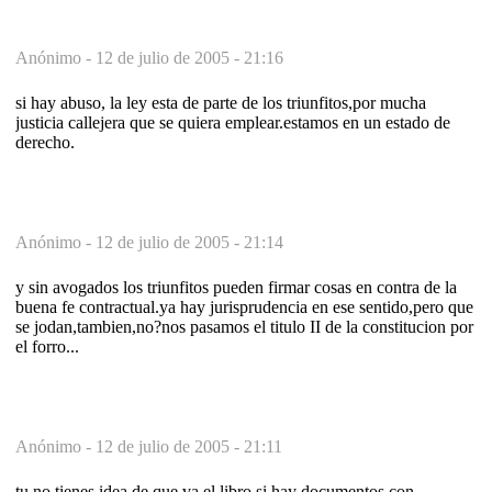
Anónimo -
12 de julio de 2005 - 21:16
si hay abuso, la ley esta de parte de los triunfitos,por mucha
justicia callejera que se quiera emplear.estamos en un estado de
derecho.
Anónimo -
12 de julio de 2005 - 21:14
y sin avogados los triunfitos pueden firmar cosas en contra de la
buena fe contractual.ya hay jurisprudencia en ese sentido,pero que
se jodan,tambien,no?nos pasamos el titulo II de la constitucion por
el forro...
Anónimo -
12 de julio de 2005 - 21:11
tu no tienes idea de que va el libro.si hay documentos con