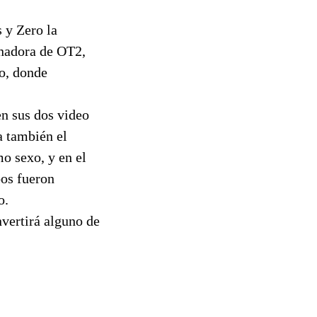
s y Zero la
anadora de OT2,
co, donde
en sus dos video
a también el
o sexo, y en el
bos fueron
o.
nvertirá alguno de