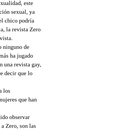
xualidad, este
ción sexual, ya
el chico podría
a, la revista Zero
vista.
ro ninguno de
 más ha jugado
 una revista gay,
e decir que lo
a los
mujeres que han
dido observar
 a Zero, son las