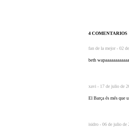
4 COMENTARIOS
fan de la mejor -
02 de
beth wapaaaaaaaaaaa
xavi -
17 de julio de 
El Barça és més que un
isidro -
06 de julio de