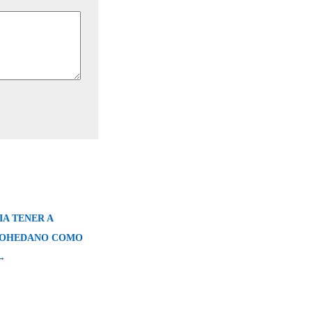
IA TENER A
OHEDANO COMO
→