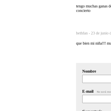
tengo muchas ganas de 
concierto
bethfan -
23 de junio 
que bien mi niña!!! m
Nombre
E-mail
No será mo