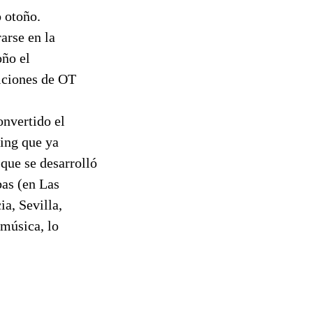
o otoño.
arse en la
oño el
iciones de OT
onvertido el
ting que ya
 que se desarrolló
bas (en Las
a, Sevilla,
 música, lo