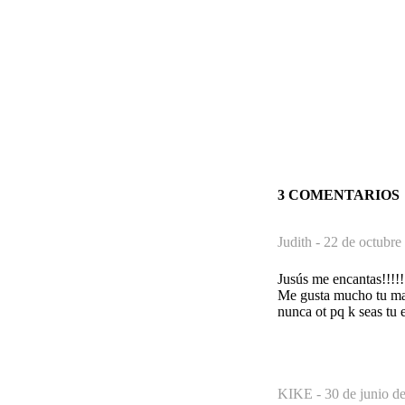
3 COMENTARIOS
Judith -
22 de octubre
Jusús me encantas!!!!!
Me gusta mucho tu mane
nunca ot pq k seas tu
KIKE -
30 de junio d