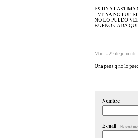
ES UNA LASTIMA 
TVE YA NO FUE R
NO LO PUEDO VER
BUENO CADA QUI
Mara -
29 de junio de
Una pena q no lo pueda
Nombre
E-mail
No será mo