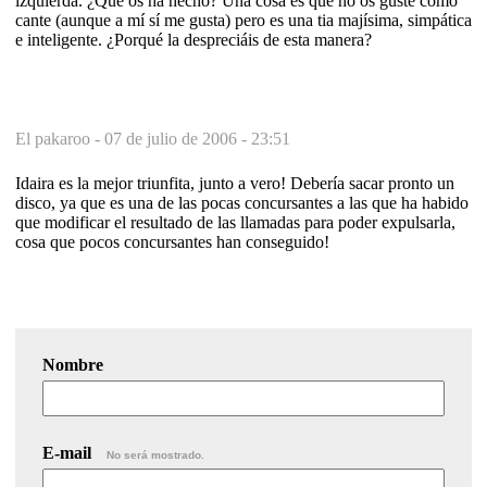
izquierda. ¿Qué os ha hecho? Una cosa es que no os guste como
cante (aunque a mí sí me gusta) pero es una tia majísima, simpática
e inteligente. ¿Porqué la despreciáis de esta manera?
El pakaroo -
07 de julio de 2006 - 23:51
Idaira es la mejor triunfita, junto a vero! Debería sacar pronto un
disco, ya que es una de las pocas concursantes a las que ha habido
que modificar el resultado de las llamadas para poder expulsarla,
cosa que pocos concursantes han conseguido!
Nombre
E-mail
No será mostrado.