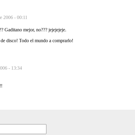
e 2006 - 00:11
 Gaditano mejor, no??? jejejejeje.
 de disco! Todo el mundo a comprarlo!
2006 - 13:34
!!