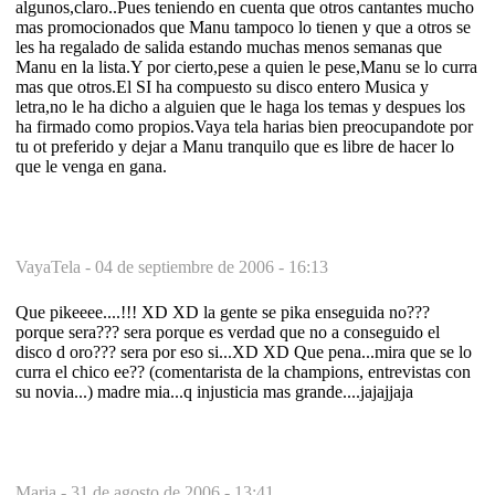
algunos,claro..Pues teniendo en cuenta que otros cantantes mucho
mas promocionados que Manu tampoco lo tienen y que a otros se
les ha regalado de salida estando muchas menos semanas que
Manu en la lista.Y por cierto,pese a quien le pese,Manu se lo curra
mas que otros.El SI ha compuesto su disco entero Musica y
letra,no le ha dicho a alguien que le haga los temas y despues los
ha firmado como propios.Vaya tela harias bien preocupandote por
tu ot preferido y dejar a Manu tranquilo que es libre de hacer lo
que le venga en gana.
VayaTela -
04 de septiembre de 2006 - 16:13
Que pikeeee....!!! XD XD la gente se pika enseguida no???
porque sera??? sera porque es verdad que no a conseguido el
disco d oro??? sera por eso si...XD XD Que pena...mira que se lo
curra el chico ee?? (comentarista de la champions, entrevistas con
su novia...) madre mia...q injusticia mas grande....jajajjaja
Maria -
31 de agosto de 2006 - 13:41