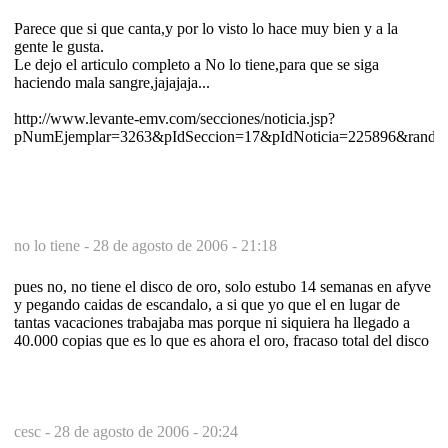
Parece que si que canta,y por lo visto lo hace muy bien y a la
gente le gusta.
Le dejo el articulo completo a No lo tiene,para que se siga
haciendo mala sangre,jajajaja...
http://www.levante-emv.com/secciones/noticia.jsp?
pNumEjemplar=3263&pIdSeccion=17&pIdNoticia=225896&rand=
no lo tiene -
28 de agosto de 2006 - 21:18
pues no, no tiene el disco de oro, solo estubo 14 semanas en afyve
y pegando caidas de escandalo, a si que yo que el en lugar de
tantas vacaciones trabajaba mas porque ni siquiera ha llegado a
40.000 copias que es lo que es ahora el oro, fracaso total del disco
cesc -
28 de agosto de 2006 - 20:24