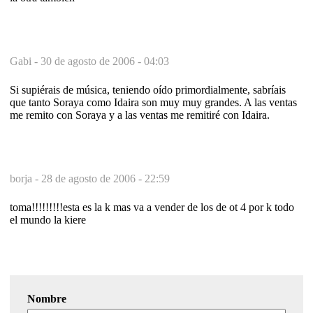
Gabi -
30 de agosto de 2006 - 04:03
Si supiérais de música, teniendo oído primordialmente, sabríais
que tanto Soraya como Idaira son muy muy grandes. A las ventas
me remito con Soraya y a las ventas me remitiré con Idaira.
borja -
28 de agosto de 2006 - 22:59
toma!!!!!!!!!esta es la k mas va a vender de los de ot 4 por k todo
el mundo la kiere
Nombre