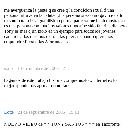
me averguenza la gente q se cree q la condicion sxual d una
persona influye en la calidad d la persona si es o no gay me da lo
mismo para mi sta guapiiisimo pero a parte ya me ha demostrado q
es una persona con muchos valores nunca he sido fan d nadie pero
Tony es mas q un idolo es un ejemplo para todos los jovenes
canarios a los q se nos cierran las puertas cuando queremos
emprender fuera d las Afortunadas.
sonia -
13 de octubre de 2006 - 21:31
hagamos de este trabajo historia compremoslo x internet es lo
mejor q podemos aportar como fans
Lotte
-
24 de septiembre de 2006 - 15:13
NUEVO VIDEO de * * TONY SANTOS * * * en Tacoronte: